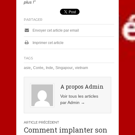
plus !”
PARTAGER
Envoyer cet article par email
Imprimer cet article
TAGS
,
,
,
,
asie
Corée
Inde
Singapour
vietnam
A propos Admin
Voir tous les articles
par Admin
→
Navigation
Comment implanter son