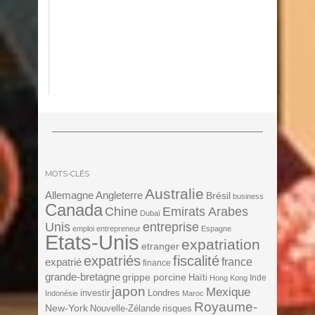
MOTS-CLÉS
Australie
Angleterre
Allemagne
Brésil
business
Canada
Chine
Emirats Arabes
Dubaï
Unis
entreprise
emploi
entrepreneur
Espagne
Etats-Unis
expatriation
etranger
expatriés
fiscalité
expatrié
france
finance
grande-bretagne
grippe porcine
Haïti
Inde
Hong Kong
japon
Mexique
investir
Londres
Indonésie
Maroc
Royaume-
New-York
Nouvelle-Zélande
risques