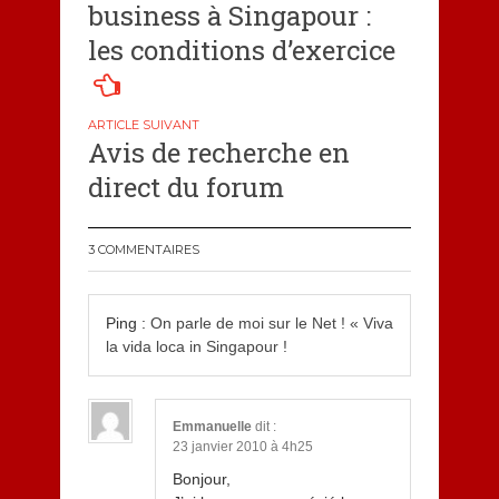
de
business à Singapour :
l’article
les conditions d’exercice
Avis de recherche en
direct du forum
3 COMMENTAIRES
Ping :
On parle de moi sur le Net ! « Viva
la vida loca in Singapour !
Emmanuelle
dit :
23 janvier 2010 à 4h25
Bonjour,