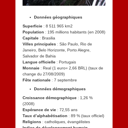
1
4
Données géographiques
Superficie
: 8 511 965 km2
Population
: 195 millions habitants (en 2008)
Capitale
: Brasilia
Villes principales
: São Paulo, Rio de
Janeiro, Belo Horizonte, Porto Alegre,
Salvador de Bahia
Langue officielle
: Portugais
Monnaie
: Real (1 euro= 2,66 BRL) (taux de
change du 27/08/2009)
Fête nationale
: 7 septembre
Données démographiques
Croissance démographique
: 1,26 %
(2008)
Espérance de vie
: 72,55 ans
Taux d’alphabétisation
: 89 % (taux officiel)
Religions
: catholiques, évangélistes
Indice de développement humain