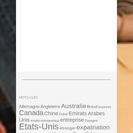
MOTS-CLÉS
Australie
Angleterre
Allemagne
Brésil
business
Canada
Chine
Emirats Arabes
Dubaï
Unis
entreprise
emploi
entrepreneur
Espagne
Etats-Unis
expatriation
etranger