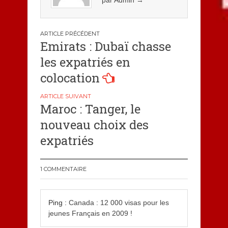
par Admin
→
Navigation
Emirats : Dubaï chasse
de
les expatriés en
l’article
colocation
Maroc : Tanger, le
nouveau choix des
expatriés
1 COMMENTAIRE
Ping :
Canada : 12 000 visas pour les
jeunes Français en 2009 !