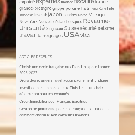
expatriés
fiscalité
expatrié
france
finance
grande-bretagne
grippe porcine
Haïti
Inde
Hong Kong
japon
Mexique
investir
Londres
Indonésie
Maroc
Royaume-
New-York
Nouvelle-Zélande
risques
santé
Uni
séisme
Suisse
sécurité
Singapour
USA
travail
visa
témoignages
ARTICLES RÉCENTS
Choisir une école française aux Etats Unis pour l’année
2026-2027.
Droits des étrangers : quel accompagnement juridique
Investissement immobilier aux Etats-Unis : un choix
déterminant pour les expatriés
Crédit Immobilier pour Français Expatriés
Gestion de patrimoine pour les Français aux États-Unis :
comment choisir le bon conseiller financier