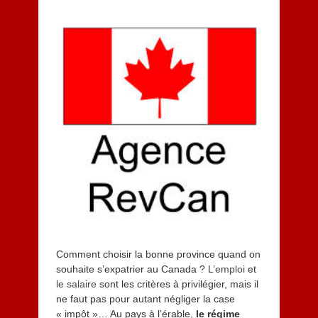
j
u
i
l
l
e
t
2
0
1
3
Comment choisir la bonne province quand on
souhaite s’expatrier au Canada ?
L’emploi
et
le salaire
sont les critères à privilégier, mais il
ne faut pas pour autant négliger la case
« impôt »… Au pays à l’érable,
le régime