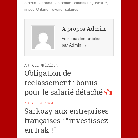
,
,
,
,
Alberta
Canada
Colombie-Britannique
fiscalité
,
,
,
impôt
Ontario
revenu
salaires
A propos Admin
Voir tous les articles
par Admin
→
Navigation
Obligation de
de
reclassement : bonus
l’article
pour le salarié détaché
Sarkozy aux entreprises
françaises : "investissez
en Irak !"