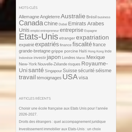
MOTS-CLÉS
Australie
Angleterre
Allemagne
Brésil
business
Canada
Chine
Emirats Arabes
Dubaï
Unis
entreprise
emploi
entrepreneur
Espagne
Etats-Unis
expatriation
etranger
expatriés
fiscalité
expatrié
france
finance
grande-bretagne
grippe porcine
Haïti
Inde
Hong Kong
japon
Mexique
investir
Londres
Indonésie
Maroc
Royaume-
New-York
Nouvelle-Zélande
risques
santé
Uni
séisme
Suisse
sécurité
Singapour
USA
travail
visa
témoignages
ARTICLES RÉCENTS
Choisir une école française aux Etats Unis pour l’année
2026-2027.
Droits des étrangers : quel accompagnement juridique
Investissement immobilier aux Etats-Unis : un choix