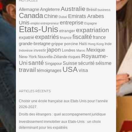
MOTS-CLÉS
Australie
Angleterre
Allemagne
Brésil
business
Canada
Chine
Emirats Arabes
Dubaï
Unis
entreprise
emploi
entrepreneur
Espagne
Etats-Unis
expatriation
etranger
expatriés
fiscalité
expatrié
france
finance
grande-bretagne
grippe porcine
Haïti
Inde
Hong Kong
japon
Mexique
investir
Londres
Indonésie
Maroc
Royaume-
New-York
Nouvelle-Zélande
risques
santé
Uni
séisme
Suisse
sécurité
Singapour
USA
travail
visa
témoignages
ARTICLES RÉCENTS
Choisir une école française aux Etats Unis pour l’année
2026-2027.
Droits des étrangers : quel accompagnement juridique
Investissement immobilier aux Etats-Unis : un choix
déterminant pour les expatriés