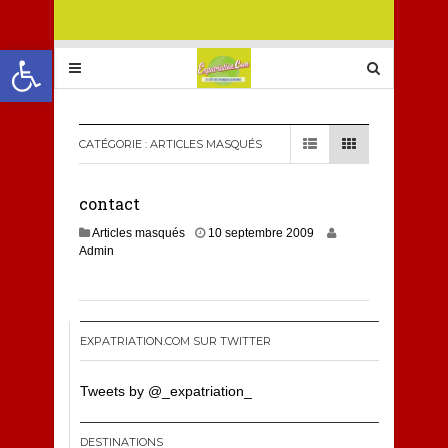
Ouvrir la barre d’outils
CATÉGORIE :
ARTICLES MASQUÉS
contact
1
Articles masqués
10 septembre 2009
0
Admin
j
a
n
v
i
EXPATRIATION.COM SUR TWITTER
e
r
Tweets by @_expatriation_
2
0
1
DESTINATIONS