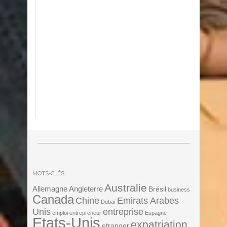
MOTS-CLÉS
Australie
Angleterre
Allemagne
Brésil
business
Canada
Chine
Emirats Arabes
Dubaï
Unis
entreprise
emploi
entrepreneur
Espagne
Etats-Unis
expatriation
etranger