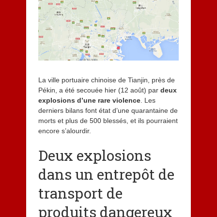
t
2
0
1
5
La ville portuaire chinoise de Tianjin, près de
Pékin, a été secouée hier (12 août) par
deux
explosions d’une rare violence
. Les
derniers bilans font état d’une quarantaine de
morts et plus de 500 blessés, et ils pourraient
encore s’alourdir.
Deux explosions
dans un entrepôt de
transport de
produits dangereux