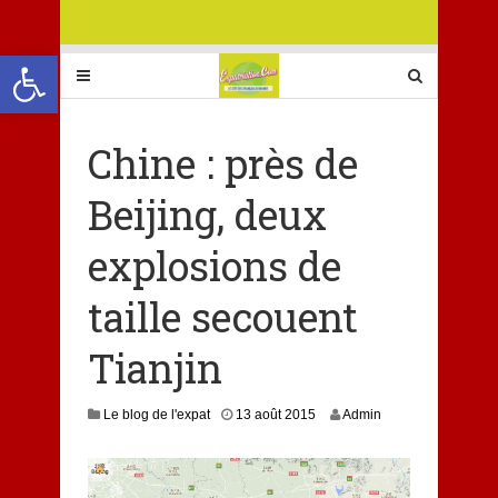
Ouvrir la barre d’outils
Chine : près de
Beijing, deux
explosions de
taille secouent
Tianjin
1
Le blog de l'expat
13 août 2015
Admin
3
a
o
û