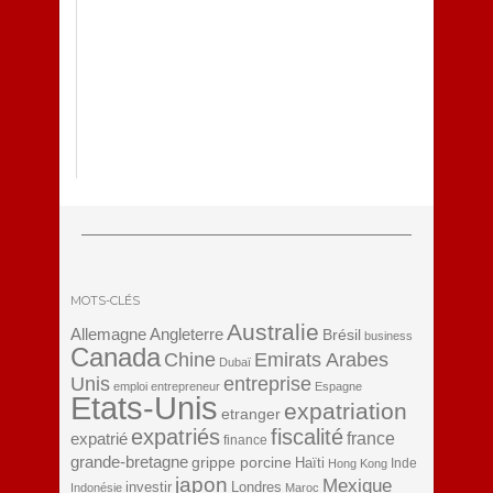
MOTS-CLÉS
Australie
Angleterre
Allemagne
Brésil
business
Canada
Chine
Emirats Arabes
Dubaï
Unis
entreprise
emploi
entrepreneur
Espagne
Etats-Unis
expatriation
etranger
expatriés
fiscalité
expatrié
france
finance
grande-bretagne
grippe porcine
Haïti
Inde
Hong Kong
japon
Mexique
investir
Londres
Indonésie
Maroc