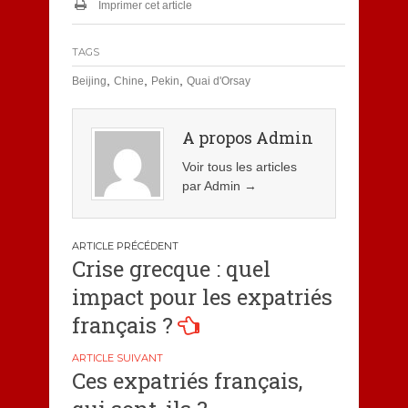
Imprimer cet article
TAGS
,
,
,
Beijing
Chine
Pekin
Quai d'Orsay
A propos Admin
Voir tous les articles
par Admin
→
Navigation
Crise grecque : quel
de
impact pour les expatriés
l’article
français ?
Ces expatriés français,