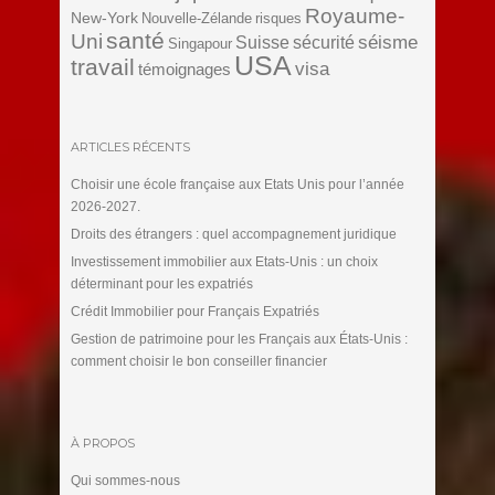
Royaume-
New-York
Nouvelle-Zélande
risques
santé
Uni
séisme
Suisse
sécurité
Singapour
USA
travail
visa
témoignages
ARTICLES RÉCENTS
Choisir une école française aux Etats Unis pour l’année
2026-2027.
Droits des étrangers : quel accompagnement juridique
Investissement immobilier aux Etats-Unis : un choix
déterminant pour les expatriés
Crédit Immobilier pour Français Expatriés
Gestion de patrimoine pour les Français aux États-Unis :
comment choisir le bon conseiller financier
À PROPOS
Qui sommes-nous