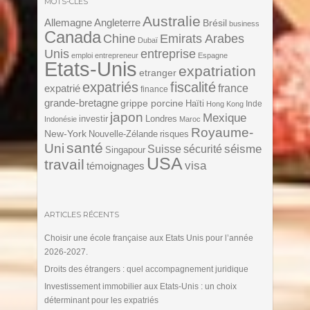
MOTS-CLÉS
Australie
Angleterre
Allemagne
Brésil
business
Canada
Chine
Emirats Arabes
Dubaï
Unis
entreprise
emploi
entrepreneur
Espagne
Etats-Unis
expatriation
etranger
expatriés
fiscalité
expatrié
france
finance
grande-bretagne
grippe porcine
Haïti
Inde
Hong Kong
japon
Mexique
investir
Londres
Indonésie
Maroc
Royaume-
New-York
Nouvelle-Zélande
risques
santé
Uni
séisme
Suisse
sécurité
Singapour
USA
travail
visa
témoignages
ARTICLES RÉCENTS
Choisir une école française aux Etats Unis pour l’année
2026-2027.
Droits des étrangers : quel accompagnement juridique
Investissement immobilier aux Etats-Unis : un choix
déterminant pour les expatriés