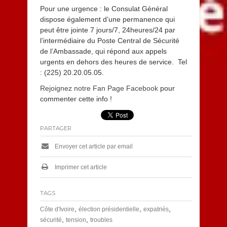
Pour une urgence : le Consulat Général
dispose également d’une permanence qui
peut être jointe 7 jours/7, 24heures/24 par
l’intermédiaire du Poste Central de Sécurité
de l’Ambassade, qui répond aux appels
urgents en dehors des heures de service. Tel
: (225) 20.20.05.05.
Rejoignez notre Fan Page Facebook
pour
commenter cette info !
PARTAGER
Envoyer cet article par email
Imprimer cet article
TAGS
,
,
,
Côte d'Ivoire
élection présidentielle
expatriés
,
,
sécurité
tension
troubles