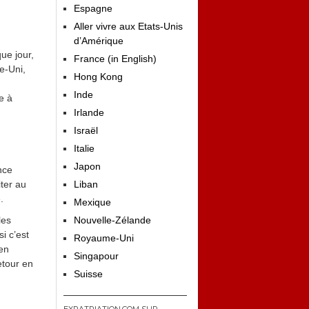
Espagne
Aller vivre aux Etats-Unis
d’Amérique
ue jour,
France (in English)
e-Uni,
Hong Kong
Inde
e à
Irlande
Israël
Italie
Japon
nce
Liban
iter au
.
Mexique
Nouvelle-Zélande
les
i c’est
Royaume-Uni
en
Singapour
etour en
Suisse