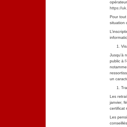
opérateur
https://u
Pour tout
situation
L’inscript
informatio
Vis
Jusqu’à n
public à l
notamment
ressortis
un caract
Tra
Les retrai
janvier, 
certificat
Les pensi
conseillé