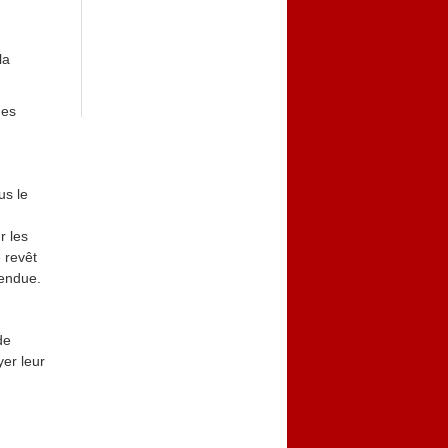
la
des
us le
r les
 revêt
pendue.
de
yer leur