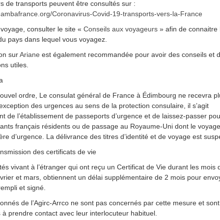
s de transports peuvent être consultés sur :
k.ambafrance.org/Coronavirus-Covid-19-transports-vers-la-France
 voyage, consulter le site «
Conseils aux voyageurs
» afin de connaitre 
 du pays dans lequel vous voyagez.
ion sur
Ariane
est également recommandée pour avoir des conseils et 
ns utiles.
a
ouvel ordre, Le consulat général de France à Édimbourg ne recevra pl
’exception des urgences au sens de la protection consulaire, il s’agit
 de l’établissement de passeports d’urgence et de laissez-passer pou
sants français résidents ou de passage au Royaume-Uni dont le voyage
ère d’urgence. La délivrance des titres d’identité et de voyage est sus
nsmission des certificats de vie
tés vivant à l’étranger qui ont reçu un Certificat de Vie durant les mois 
février et mars, obtiennent un délai supplémentaire de 2 mois pour envo
 rempli et signé.
onnés de l’Agirc-Arrco ne sont pas concernés par cette mesure et sont
s à prendre contact avec leur interlocuteur habituel.