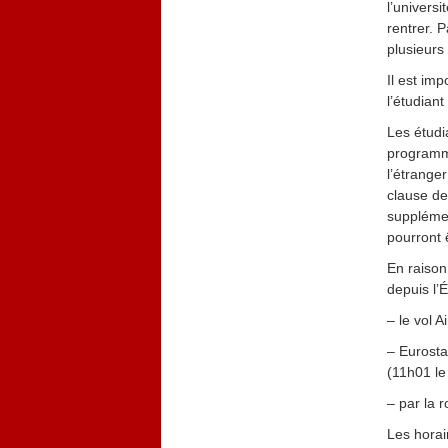
l’univers
rentrer. 
plusieurs
Il est im
l’étudiant
Les étudi
programme
l’étrange
clause de
supplémen
pourront 
En raison
depuis l’
– le vol 
– Eurosta
(11h01 le
– par la 
Les horai