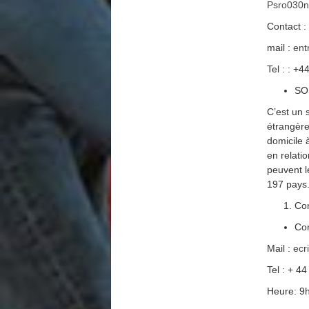
Psro030n
Contact :
mail :
ent
Tel : : +
SO
C’est un 
étrangère
domicile 
en relati
peuvent l
197 pays
Con
Con
Mail :
ecr
Tel : + 4
Heure: 9