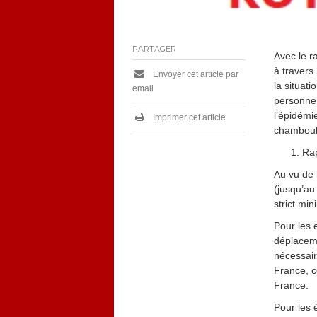
PARTAGER
Avec le r
à travers
Envoyer cet article par
la situat
email
personne
l’épidémi
Imprimer cet article
chamboulée
Rap
Au vu de 
(jusqu’au 
strict mi
Pour les 
déplaceme
nécessair
France, c
France.
Pour les 