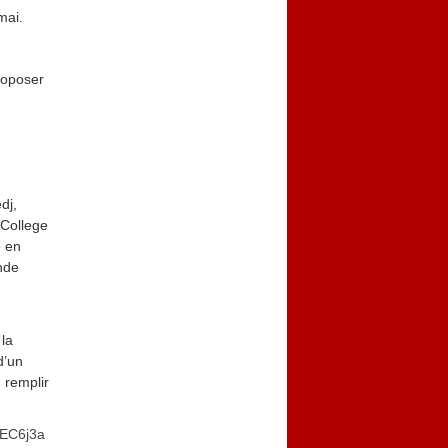
mai.
roposer
dj,
y College
e en
ande
 la
d’un
 remplir
rEC6j3a