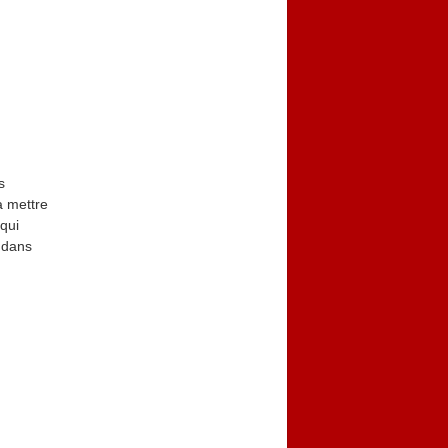
s
à mettre
 qui
e dans