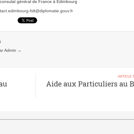
consulat général de France à Édimbourg
tact.edimbourg-fslt@diplomatie.gouv.fr
n
 par Admin
→
 au
Aide aux Particuliers au B