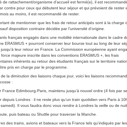
ité de rattachement/organisme d’accueil est fermé(e), il est recommand
Par contre pour ceux qui débutent leur séjour et qui prévoient de rester
 mois au moins, il est recommandé de rester.
portant de mentionner que les frais de retour anticipés sont à la charge 
 sauf disposition contraire décidée par l’université d’origine.
ants français engagés dans une mobilité internationale dans le cadre d
 ERASMUS + pourront conserver leur bourse tout au long de leur séj
r jusqu’à leur retour en France. La Commission européenne ayant enga
 force majeure inscrite dans les conventions ERASMUS +, les frais
taires inhérents au retour des étudiants français sur le territoire natio
être pris en charge par le programme.
 de la diminution des liaisons chaque jour, voici les liaisons recomman
Écosse :
Air France Edimbourg-Paris, maintenu jusqu’à nouvel ordre (4 fois par 
r depuis Londres : il ne reste plus qu’un train quotidien vers Paris à 1
 samedi). Il vous faudra donc vous rendre à Londres la veille ou de nuit
route, puis bateau ou Shuttle pour traverser la Manche.
res des trains, avions et bateaux vers la France tels qu’indiqués par les