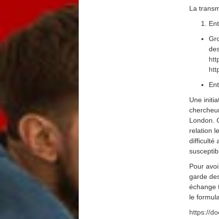
La transm
En
Gr
des
htt
htt
Ent
Une initi
chercheur 
London. O
relation 
difficult
susceptib
Pour avoi
garde des
échange t
le formula
https://