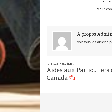
Le 
Mail :
con
A propos Admi
Voir tous les articles
Navigation
Aides aux Particuliers
de
Canada
l’article