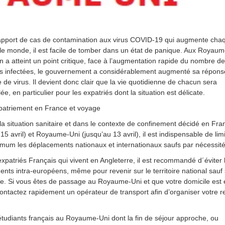
apport de cas de contamination aux virus COVID-19 qui augmente chaq
 le monde, il est facile de tomber dans un état de panique. Aux Royaum
ion a atteint un point critique, face à l’augmentation rapide du nombre de
s infectées, le gouvernement a considérablement augmenté sa répons
e de virus. Il devient donc clair que la vie quotidienne de chacun sera
, en particulier pour les expatriés dont la situation est délicate.
atriement en France et voyage
la situation sanitaire et dans le contexte de confinement décidé en Fra
15 avril) et Royaume-Uni (jusqu’au 13 avril), il est indispensable de lim
nimum les déplacements nationaux et internationaux saufs par nécessité
expatriés Français qui vivent en Angleterre, il est recommandé d´éviter 
nts intra-européens, même pour revenir sur le territoire national sauf s
e. Si vous êtes de passage au Royaume-Uni et que votre domicile est 
ontactez rapidement un opérateur de transport afin d’organiser votre r
étudiants français au Royaume-Uni dont la fin de séjour approche, ou