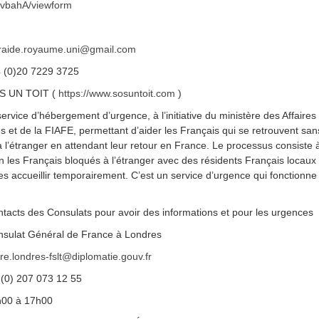
vbahA/viewform
raide.royaume.uni@gmail.com
44 (0)20 7229 3725
S UN TOIT (
https://www.sosuntoit.com
)
service d’hébergement d’urgence, à l’initiative du ministère des Affaires
s et de la FIAFE, permettant d’aider les Français qui se retrouvent san
à l’étranger en attendant leur retour en France. Le processus consiste 
on les Français bloqués à l’étranger avec des résidents Français locaux
es accueillir temporairement. C’est un service d’urgence qui fonctionn
.
tacts des Consulats pour avoir des informations et pour les urgences
sulat Général de France à Londres
ire.londres-fslt@diplomatie.gouv.fr
4 (0) 207 073 12 55
h00 à 17h00