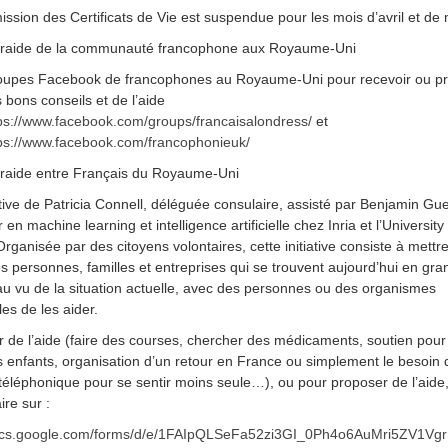
ission des Certificats de Vie est suspendue pour les mois d’avril et de 
traide de la communauté francophone aux Royaume-Uni
oupes Facebook de francophones au Royaume-Uni pour recevoir ou p
 bons conseils et de l’aide
ps://www.facebook.com/groups/francaisalondress/
et
ps://www.facebook.com/francophonieuk/
raide entre Français du Royaume-Uni
ative de Patricia Connell, déléguée consulaire, assisté par Benjamin Gue
en machine learning et intelligence artificielle chez Inria et l’Universit
rganisée par des citoyens volontaires, cette initiative consiste à mettr
les personnes, familles et entreprises qui se trouvent aujourd’hui en gr
é au vu de la situation actuelle, avec des personnes ou des organismes
les de les aider.
r de l’aide (faire des courses, chercher des médicaments, soutien pour
 enfants, organisation d’un retour en France ou simplement le besoin 
éléphonique pour se sentir moins seule…), ou pour proposer de l’aide,
ire sur :
docs.google.com/forms/d/e/1FAIpQLSeFa52zi3GI_0Ph4o6AuMri5ZV1Vg