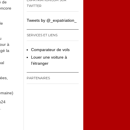
EXPATRIATION.COM SUR
é de
TWITTER
 encore
Tweets by @_expatriation_
de
SERVICES ET LIENS
u
our à
Comparateur de vols
gé la
Louer une voiture à
nal
l'étranger
dées,
PARTENAIRES
semaine)
0h24
.