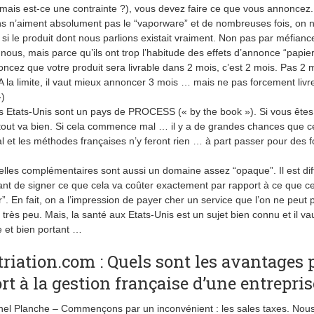
(mais est-ce une contrainte ?), vous devez faire ce que vous annoncez
s n’aiment absolument pas le “vaporware” et de nombreuses fois, on 
i le produit dont nous parlions existait vraiment. Non pas par méfianc
 nous, mais parce qu’ils ont trop l’habitude des effets d’annonce “papier
ncez que votre produit sera livrable dans 2 mois, c’est 2 mois. Pas 2 m
 A la limite, il vaut mieux annoncer 3 mois … mais ne pas forcement livr
-)
les Etats-Unis sont un pays de PROCESS (« by the book »). Si vous êtes
tout va bien. Si cela commence mal … il y a de grandes chances que c
al et les méthodes françaises n’y feront rien … à part passer pour des 
lles complémentaires sont aussi un domaine assez “opaque”. Il est diff
ant de signer ce que cela va coûter exactement par rapport à ce que ce
r”. En fait, on a l’impression de payer cher un service que l’on ne peut 
u très peu. Mais, la santé aux Etats-Unis est un sujet bien connu et il v
e et bien portant …
riation.com : Quels sont les avantages 
rt à la gestion française d’une entrepris
el Planche – Commençons par un inconvénient : les sales taxes. Nou