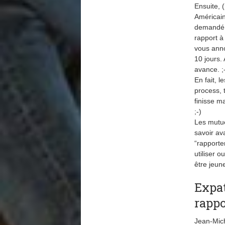
Ensuite, 
Américain
demandé s
rapport à
vous anno
10 jours.
avance. ;
En fait, 
process, 
finisse m
;-)
Les mutue
savoir av
“rapporte
utiliser o
être jeun
Expat
rappo
Jean-Mich