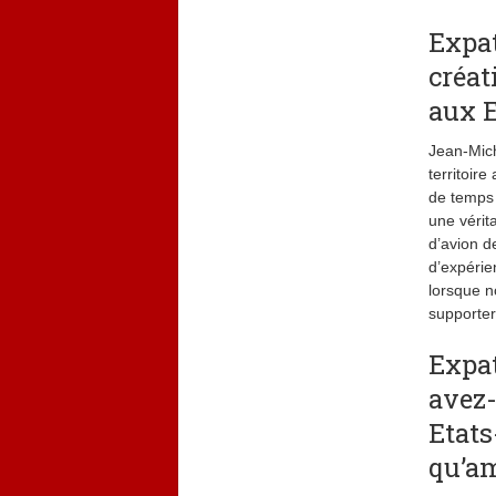
Expat
créat
aux E
Jean-Mich
territoir
de temps 
une vérit
d’avion d
d’expérie
lorsque n
supporter
Expat
avez-
Etats
qu’am