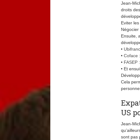
Jean-Mich
droits de
développe
Eviter le
Négocier 
Ensuite, 
développé
•
Ubifran
•
Coface
•
FASEP
• Et ensu
Développe
Cela perm
personnel
Expat
US po
Jean-Mich
qu’ailleu
sont pas 