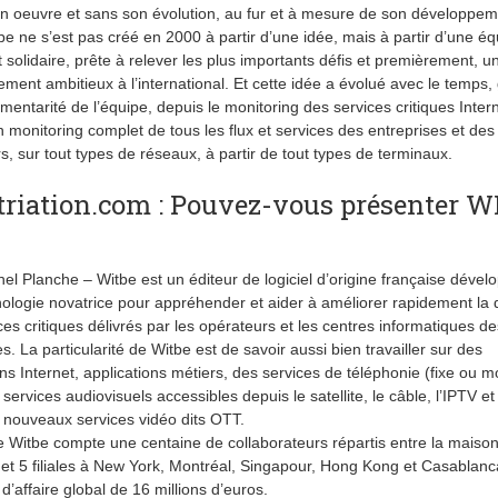
n oeuvre et sans son évolution, au fur et à mesure de son développem
be ne s’est pas créé en 2000 à partir d’une idée, mais à partir d’une éq
 solidaire, prête à relever les plus importants défis et premièrement, u
ment ambitieux à l’international. Et cette idée a évolué avec le temps,
mentarité de l’équipe, depuis le monitoring des services critiques Inter
n monitoring complet de tous les flux et services des entreprises et des
s, sur tout types de réseaux, à partir de tout types de terminaux.
riation.com : Pouvez-vous présenter 
el Planche – Witbe est un éditeur de logiciel d’origine française dével
ologie novatrice pour appréhender et aider à améliorer rapidement la q
ces critiques délivrés par les opérateurs et les centres informatiques de
s. La particularité de Witbe est de savoir aussi bien travailler sur des
ons Internet, applications métiers, des services de téléphonie (fixe ou m
services audiovisuels accessibles depuis le satellite, le câble, l’IPTV et
 nouveaux services vidéo dits OTT.
 Witbe compte une centaine de collaborateurs répartis entre la maiso
 et 5 filiales à New York, Montréal, Singapour, Hong Kong et Casablan
 d’affaire global de 16 millions d’euros.