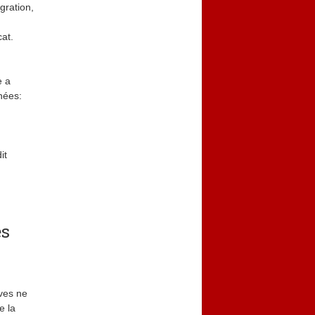
gration,
cat.
e a
nées:
it
és
ives ne
e la