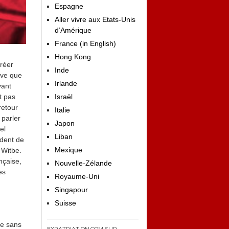
Espagne
Aller vivre aux Etats-Unis
d’Amérique
France (in English)
Hong Kong
créer
Inde
rêve que
Irlande
yant
Israël
t pas
retour
Italie
 parler
Japon
el
Liban
ident de
Mexique
 Witbe.
nçaise,
Nouvelle-Zélande
es
Royaume-Uni
Singapour
Suisse
ée sans