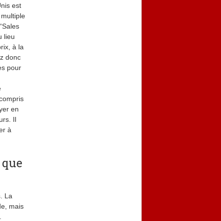
nis est
 multiple
 “Sales
 lieu
ix, à la
ez donc
es pour
e
 compris
yer en
rs. Il
er à
 que
. La
de, mais
.