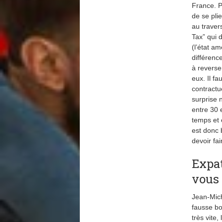
France. P
de se pli
au travers
Tax” qui 
(l’état a
différenc
à reverse
eux. Il fa
contractu
surprise 
entre 30 
temps et 
est donc 
devoir fa
Expat
vous 
Jean-Mich
fausse bo
très vite,