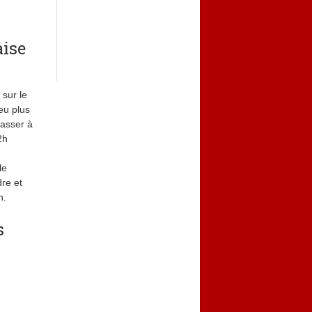
aise
sur le
eu plus
passer à
2h
le
dre et
n.
s