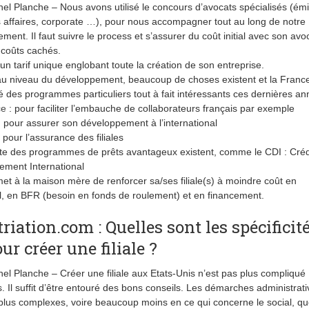
el Planche – Nous avons utilisé le concours d’avocats spécialisés (émi
s affaires, corporate …), pour nous accompagner tout au long de notre
ment. Il faut suivre le process et s’assurer du coût initial avec son avo
s coûts cachés.
un tarif unique englobant toute la création de son entreprise.
au niveau du développement, beaucoup de choses existent et la Franc
 des programmes particuliers tout à fait intéressants ces dernières an
ce
: pour faciliter l’embauche de collaborateurs français par exemple
: pour assurer son développement à l’international
: pour l’assurance des filiales
ite des programmes de prêts avantageux existent, comme le CDI : Créd
ment International
et à la maison mère de renforcer sa/ses filiale(s) à moindre coût en
, en BFR (besoin en fonds de roulement) et en financement.
riation.com : Quelles sont les spécificit
ur créer une filiale ?
el Planche – Créer une filiale aux Etats-Unis n’est pas plus compliqué
rs. Il suffit d’être entouré des bons conseils. Les démarches administrat
plus complexes, voire beaucoup moins en ce qui concerne le social, qu