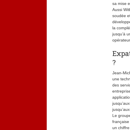
sa mise e
Aussi Wit
soudée et
développe
la complé
jusqu’à u
opérateur
Expat
?
Jean-Mich
une techn
des servi
entreprise
applicati
jusqu’aux 
jusqu’aux
Le groupe
française
un chiffre