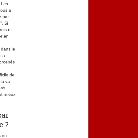
. Les
nous a
e par
”. Si
ois et
er en
 dans le
ela
forcenés
icile de
la va
pas
aut mieux
par
e ?
s en