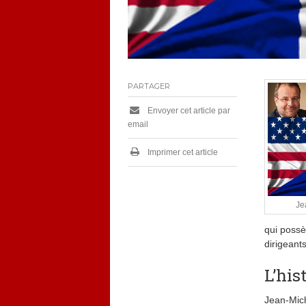
PARTAGER
Envoyer cet article par
email
Imprimer cet article
Je
qui possè
dirigeants
L’his
Jean-Mich