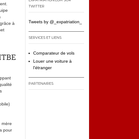
EXPATRIATION.COM SUR
ent.
TWITTER
uipe
n
Tweets by @_expatriation_
 grâce à
net
SERVICES ET LIENS
Comparateur de vols
WITBE
Louer une voiture à
l'étranger
oppant
PARTENAIRES
ualité
s
obile)
n mère
ca pour