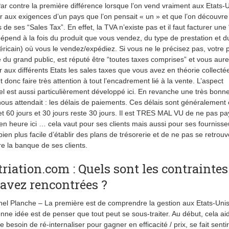
ar contre la première différence lorsque l’on vend vraiment aux Etats-U
er aux exigences d’un pays que l’on pensait « un » et que l’on découvre
 de ses “Sales Tax”. En effet, la TVA n’existe pas et il faut facturer une
dépend à la fois du produit que vous vendez, du type de prestation et du
méricain) où vous le vendez/expédiez. Si vous ne le précisez pas, votre pr
e du grand public, est réputé être “toutes taxes comprises” et vous aur
r aux différents Etats les sales taxes que vous avez en théorie collecté
ut donc faire très attention à tout l’encadrement lié à la vente. L’aspect
el est aussi particulièrement développé ici. En revanche une très bonn
nous attendait : les délais de paiements. Ces délais sont généralement
et 60 jours et 30 jours reste 30 jours. Il est TRES MAL VU de ne pas pa
en heure ici … cela vaut pour ses clients mais aussi pour ses fournisseu
bien plus facile d’établir des plans de trésorerie et de ne pas se retrouv
ire la banque de ses clients.
riation.com : Quels sont les contraintes
avez rencontrées ?
el Planche – La première est de comprendre la gestion aux Etats-Unis
nne idée est de penser que tout peut se sous-traiter. Au début, cela ai
 le besoin de ré-internaliser pour gagner en efficacité / prix, se fait sentir