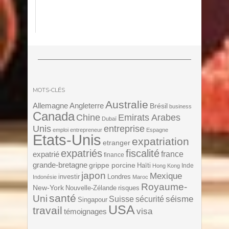
MOTS-CLÉS
Australie
Angleterre
Allemagne
Brésil
business
Canada
Chine
Emirats Arabes
Dubaï
Unis
entreprise
emploi
entrepreneur
Espagne
Etats-Unis
expatriation
etranger
expatriés
fiscalité
expatrié
france
finance
grande-bretagne
grippe porcine
Haïti
Inde
Hong Kong
japon
Mexique
investir
Londres
Indonésie
Maroc
Royaume-
New-York
Nouvelle-Zélande
risques
santé
Uni
séisme
Suisse
sécurité
Singapour
USA
travail
visa
témoignages