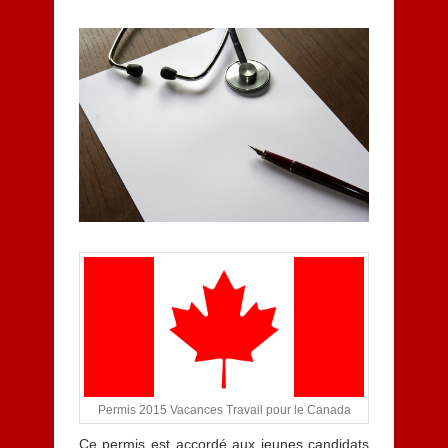
m
a
r
s
2
0
1
5
Permis 2015 Vacances Travail pour le Canada
Ce permis est accordé aux jeunes candidats