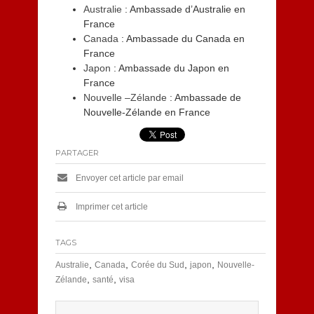
Australie
: Ambassade d’Australie en
France
Canada
: Ambassade du Canada en
France
Japon
: Ambassade du Japon en
France
Nouvelle –Zélande
: Ambassade de
Nouvelle-Zélande en France
PARTAGER
Envoyer cet article par email
Imprimer cet article
TAGS
,
,
,
,
Australie
Canada
Corée du Sud
japon
Nouvelle-
,
,
Zélande
santé
visa