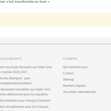
mer s’est transformée en furie »
ICLES RÉCENTS
À PROPOS
isir une école française aux Etats Unis
Qui sommes-nous
r l’année 2026-2027.
Contact
its des étrangers : quel
Sitemap
ompagnement juridique
Mentions légales
estissement immobilier aux Etats-Unis :
Vie privée internationale
choix déterminant pour les expatriés
dit Immobilier pour Français Expatriés
tion de patrimoine pour les Français