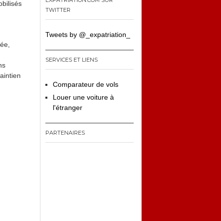
EXPATRIATION.COM SUR
bilisés
TWITTER
Tweets by @_expatriation_
vée,
SERVICES ET LIENS
ns
aintien
Comparateur de vols
Louer une voiture à
l'étranger
PARTENAIRES