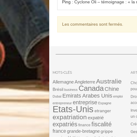
Ping :
Cyclone Oli – témoignage : « la 
Les commentaires sont fermés.
MOTS-CLÉS
ART
Australie
Angleterre
Allemagne
Cho
Canada
Chine
Brésil
pou
business
Emirats Arabes Unis
Dubaï
emploi
Dro
entreprise
acc
entrepreneur
Espagne
Etats-Unis
etranger
Inv
expatriation
un 
expatrié
expatriés
fiscalité
Cré
finance
france
grande-bretagne
grippe
Ges