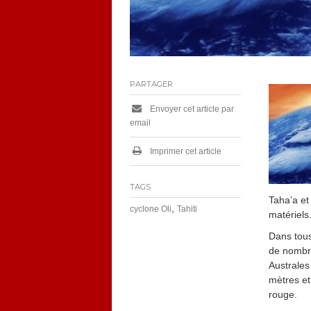
PARTAGER
Envoyer cet article par
email
Imprimer cet article
TAGS
Taha’a et
,
cyclone Oli
Tahiti
matériels
Dans tous
de nombre
Australes
mètres et
rouge.