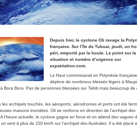
Depuis hier, le cyclone Oli ravage la Poly
française. Sur l’île de Tubuai, jeudi, un 
péri, emporté par la houle. Le point sur la
situation et numéro d’urgence sur
expatriation.com.
Le Haut commissariat en Polynésie française
déplore de nombreux blessés légers à Maupit
 à Bora Bora. Pas de personnes blessées sur Tahiti mais beaucoup de
.
 les archipels touchés, les aéroports, aérodromes et ports ont été fer
uses maisons inondées. Oli se renforce en direction de l’archipel des
 A l’heure actuelle, le cyclone gagne en force et on attend des vagues 
 un vent à plus de 220 km/h sur l’archipel des Australes. Il a été placé e