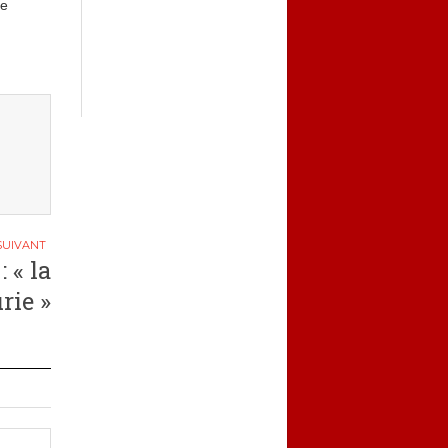
se
 « la
rie »