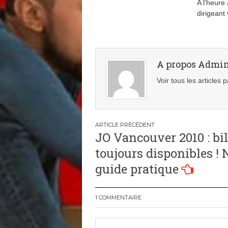
A l’heure 
dirigeant 
A propos Admi
Voir tous les articles
Navigation
JO Vancouver 2010 : bil
de
toujours disponibles ! 
l’article
guide pratique
1 COMMENTAIRE