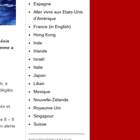
Espagne
Aller vivre aux Etats-Unis
d’Amérique
France (in English)
Hong Kong
nésie
Inde
homme a
Irlande
Israël
Italie
Japon
i, à
Liban
 dégâts
Mexique
Nouvelle-Zélande
més et
Royaume-Uni
Singapour
de 8 – 9
Suisse
n alerte