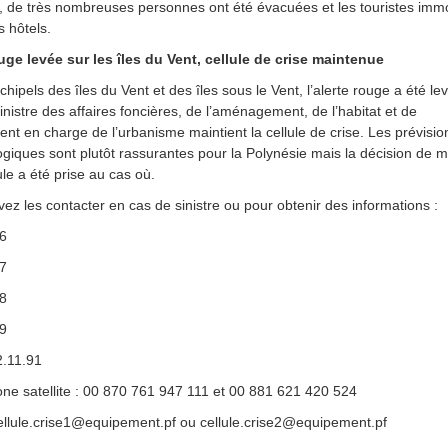
, de très nombreuses personnes ont été évacuées et les touristes immo
s hôtels.
uge levée sur les îles du Vent, cellule de crise maintenue
chipels des îles du Vent et des îles sous le Vent, l’alerte rouge a été le
inistre des affaires foncières, de l’aménagement, de l’habitat et de
ent en charge de l’urbanisme maintient la cellule de crise. Les prévisio
giques sont plutôt rassurantes pour la Polynésie mais la décision de m
ule a été prise au cas où.
ez les contacter en cas de sinistre ou pour obtenir des informations :
06
07
08
09
2.11.91
ne satellite : 00 870 761 947 111 et 00 881 621 420 524
cellule.crise1@equipement.pf ou cellule.crise2@equipement.pf