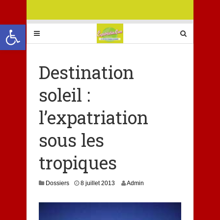
Ouvrir la barre d’outils
Destination
soleil :
l’expatriation
sous les
tropiques
8
Dossiers
8 juillet 2013
Admin
j
u
i
l