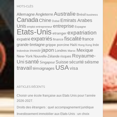
MOTS-CLÉS
Australie
Angleterre
Allemagne
Brésil
business
Canada
Chine
Emirats Arabes
Dubaï
Unis
entreprise
emploi
entrepreneur
Espagne
Etats-Unis
expatriation
etranger
expatriés
fiscalité
expatrié
france
finance
grande-bretagne
grippe porcine
Haïti
Inde
Hong Kong
japon
Mexique
investir
Londres
Indonésie
Maroc
Royaume-
New-York
Nouvelle-Zélande
risques
santé
Uni
séisme
Suisse
sécurité
Singapour
USA
travail
visa
témoignages
ARTICLES RÉCENTS
Choisir une école française aux Etats Unis pour l’année
2026-2027.
Droits des étrangers : quel accompagnement juridique
Investissement immobilier aux Etats-Unis : un choix