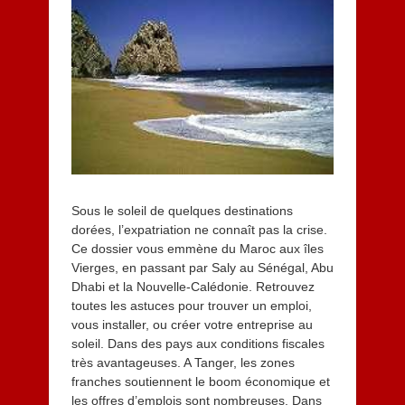
l
e
t
2
0
1
3
Sous le soleil de quelques destinations
dorées, l’expatriation ne connaît pas la crise.
Ce dossier vous emmène du Maroc aux îles
Vierges, en passant par Saly au Sénégal, Abu
Dhabi et la Nouvelle-Calédonie. Retrouvez
toutes les astuces pour trouver un emploi,
vous installer, ou créer votre entreprise au
soleil. Dans des pays aux conditions fiscales
très avantageuses. A Tanger, les zones
franches soutiennent le boom économique et
les offres d’emplois sont nombreuses. Dans