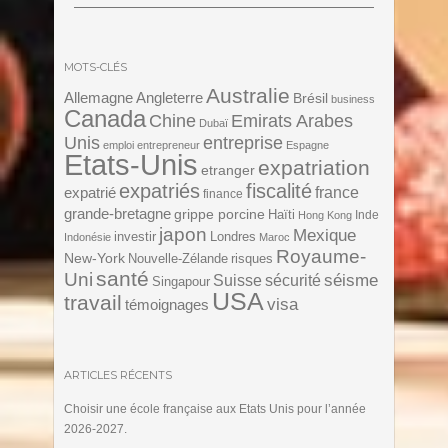
MOTS-CLÉS
Australie
Angleterre
Allemagne
Brésil
business
Canada
Chine
Emirats Arabes
Dubaï
Unis
entreprise
emploi
entrepreneur
Espagne
Etats-Unis
expatriation
etranger
expatriés
fiscalité
expatrié
france
finance
grande-bretagne
grippe porcine
Haïti
Inde
Hong Kong
japon
Mexique
investir
Londres
Indonésie
Maroc
Royaume-
New-York
Nouvelle-Zélande
risques
santé
Uni
séisme
Suisse
sécurité
Singapour
USA
travail
visa
témoignages
ARTICLES RÉCENTS
Choisir une école française aux Etats Unis pour l’année
2026-2027.