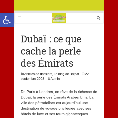
Ouvrir la barre d’outils
Dubaï : ce que
cache la perle
des Émirats
Articles de dossiers
,
Le blog de l'expat
22
8
septembre 2008
Admin
j
u
De Paris à Londres, on rêve de la richesse de
i
Dubaï, la perle des Émirats Arabes Unis. La
l
l
ville des pétrodollars est aujourd’hui une
e
destination de voyage privilégiée avec ses
t
hôtels de luxe et ses tours gigantesques
2