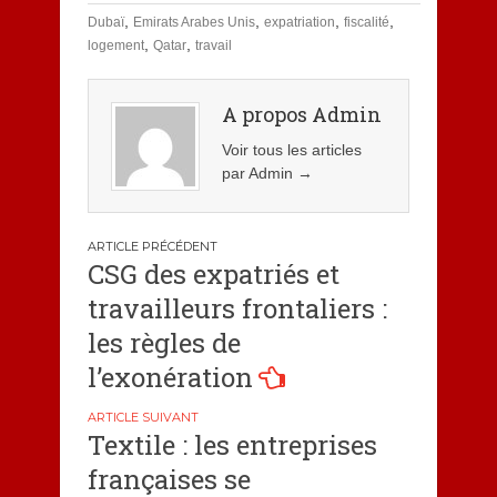
,
,
,
,
Dubaï
Emirats Arabes Unis
expatriation
fiscalité
,
,
logement
Qatar
travail
A propos Admin
Voir tous les articles
par Admin
→
Navigation
CSG des expatriés et
de
travailleurs frontaliers :
l’article
les règles de
l’exonération
Textile : les entreprises
françaises se