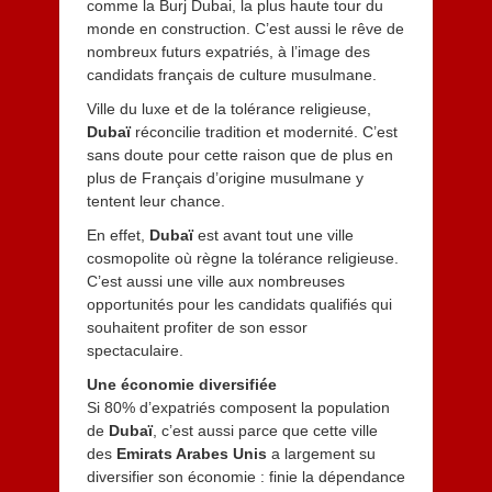
comme la Burj Dubai, la plus haute tour du
0
monde en construction. C’est aussi le rêve de
1
nombreux futurs expatriés, à l’image des
3
candidats français de culture musulmane.
Ville du luxe et de la tolérance religieuse,
Dubaï
réconcilie tradition et modernité. C’est
sans doute pour cette raison que de plus en
plus de Français d’origine musulmane y
tentent leur chance.
En effet,
Dubaï
est avant tout une ville
cosmopolite où règne la tolérance religieuse.
C’est aussi une ville aux nombreuses
opportunités pour les candidats qualifiés qui
souhaitent profiter de son essor
spectaculaire.
Une économie diversifiée
Si 80% d’expatriés composent la population
de
Dubaï
, c’est aussi parce que cette ville
des
Emirats Arabes Unis
a largement su
diversifier son économie : finie la dépendance