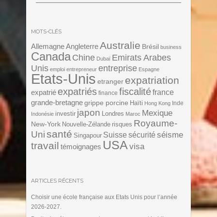
MOTS-CLÉS
Australie
Angleterre
Allemagne
Brésil
business
Canada
Chine
Emirats Arabes
Dubaï
Unis
entreprise
emploi
entrepreneur
Espagne
Etats-Unis
expatriation
etranger
expatriés
fiscalité
expatrié
france
finance
grande-bretagne
grippe porcine
Haïti
Inde
Hong Kong
japon
Mexique
investir
Londres
Indonésie
Maroc
Royaume-
New-York
Nouvelle-Zélande
risques
santé
Uni
séisme
Suisse
sécurité
Singapour
USA
travail
visa
témoignages
ARTICLES RÉCENTS
Choisir une école française aux Etats Unis pour l’année
2026-2027.