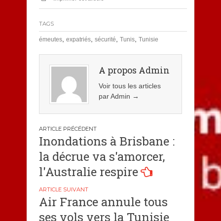
TAGS
,
,
,
,
émeutes
expatriés
sécurité
Tunis
Tunisie
A propos Admin
Voir tous les articles
par Admin
→
Navigation
Inondations à Brisbane :
de
la décrue va s'amorcer,
l’article
l'Australie respire
Air France annule tous
ses vols vers la Tunisie