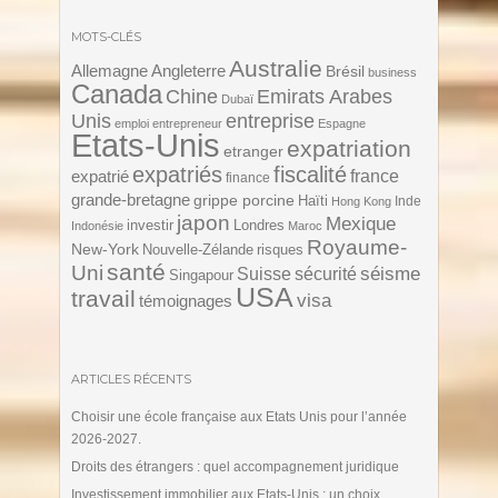
MOTS-CLÉS
Australie
Angleterre
Allemagne
Brésil
business
Canada
Chine
Emirats Arabes
Dubaï
Unis
entreprise
emploi
entrepreneur
Espagne
Etats-Unis
expatriation
etranger
expatriés
fiscalité
expatrié
france
finance
grande-bretagne
grippe porcine
Haïti
Inde
Hong Kong
japon
Mexique
investir
Londres
Indonésie
Maroc
Royaume-
New-York
Nouvelle-Zélande
risques
santé
Uni
séisme
Suisse
sécurité
Singapour
USA
travail
visa
témoignages
ARTICLES RÉCENTS
Choisir une école française aux Etats Unis pour l’année
2026-2027.
Droits des étrangers : quel accompagnement juridique
Investissement immobilier aux Etats-Unis : un choix