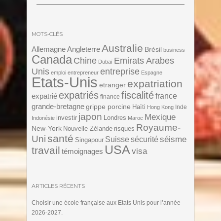
MOTS-CLÉS
Australie
Angleterre
Allemagne
Brésil
business
Canada
Chine
Emirats Arabes
Dubaï
Unis
entreprise
emploi
entrepreneur
Espagne
Etats-Unis
expatriation
etranger
expatriés
fiscalité
expatrié
france
finance
grande-bretagne
grippe porcine
Haïti
Inde
Hong Kong
japon
Mexique
investir
Londres
Indonésie
Maroc
Royaume-
New-York
Nouvelle-Zélande
risques
santé
Uni
séisme
Suisse
sécurité
Singapour
USA
travail
visa
témoignages
ARTICLES RÉCENTS
Choisir une école française aux Etats Unis pour l’année
2026-2027.