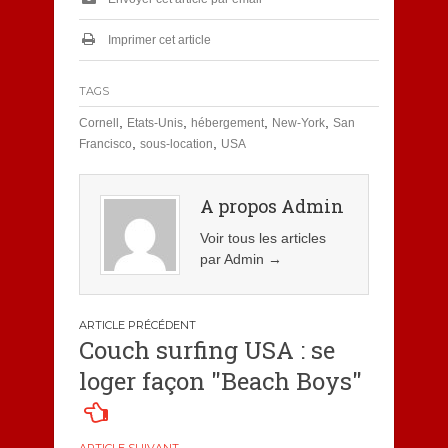
Imprimer cet article
TAGS
,
,
,
,
Cornell
Etats-Unis
hébergement
New-York
San
,
,
Francisco
sous-location
USA
A propos Admin
Voir tous les articles
par Admin
→
Navigation
Couch surfing USA : se
de
loger façon "Beach Boys"
l’article