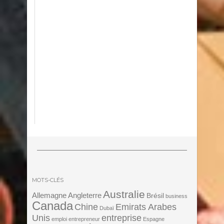
MOTS-CLÉS
Australie
Angleterre
Allemagne
Brésil
business
Canada
Chine
Emirats Arabes
Dubaï
Unis
entreprise
emploi
entrepreneur
Espagne