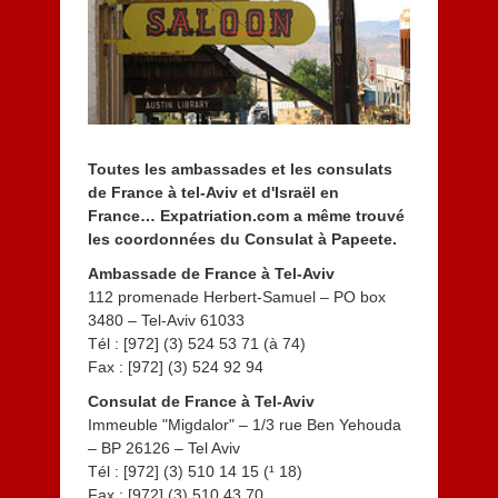
e
r
2
0
1
4
Toutes les ambassades et les consulats
de France à tel-Aviv et d'Israël en
France… Expatriation.com a même trouvé
les coordonnées du Consulat à Papeete.
Ambassade de France à Tel-Aviv
112 promenade Herbert-Samuel – PO box
3480 – Tel-Aviv 61033
Tél : [972] (3) 524 53 71 (à 74)
Fax : [972] (3) 524 92 94
Consulat de France à Tel-Aviv
Immeuble "Migdalor" – 1/3 rue Ben Yehouda
– BP 26126 – Tel Aviv
Tél : [972] (3) 510 14 15 (¹ 18)
Fax : [972] (3) 510 43 70