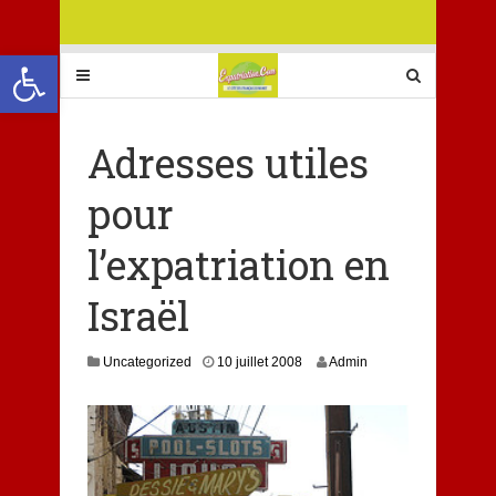
Ouvrir la barre d’outils
Adresses utiles
pour
l’expatriation en
Israël
1
Uncategorized
10 juillet 2008
Admin
0
j
a
n
v
i