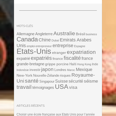
MOTS-CLÉS
Australie
Angleterre
Allemagne
Brésil
business
Canada
Chine
Emirats Arabes
Dubaï
Unis
entreprise
emploi
entrepreneur
Espagne
Etats-Unis
expatriation
etranger
expatriés
fiscalité
expatrié
france
finance
grande-bretagne
grippe porcine
Haïti
Inde
Hong Kong
japon
Mexique
investir
Londres
Indonésie
Maroc
Royaume-
New-York
Nouvelle-Zélande
risques
santé
Uni
séisme
Suisse
sécurité
Singapour
USA
travail
visa
témoignages
ARTICLES RÉCENTS
Choisir une école française aux Etats Unis pour l’année