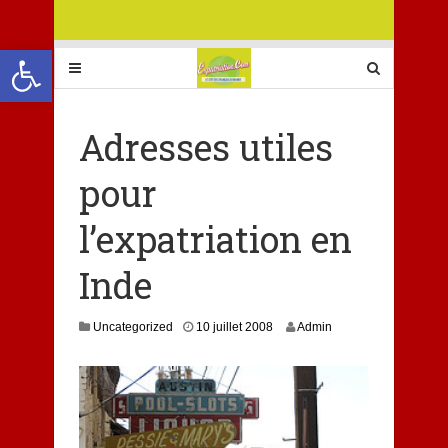
Ouvrir la barre d’outils
Adresses utiles
pour
l’expatriation en
Inde
1
Uncategorized
10 juillet 2008
Admin
0
j
a
n
v
i