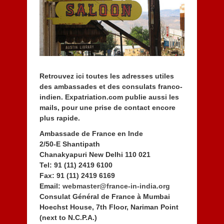
e
r
2
0
1
4
Retrouvez ici toutes les adresses utiles
des ambassades et des consulats franco-
indien. Expatriation.com publie aussi les
mails, pour une prise de contact encore
plus rapide.
Ambassade de France en Inde
2/50-E Shantipath
Chanakyapuri New Delhi 110 021
Tel: 91 (11) 2419 6100
Fax: 91 (11) 2419 6169
Email:
webmaster@france-in-india.org
Consulat Général de France à Mumbai
Hoechst House, 7th Floor, Nariman Point
(next to N.C.P.A.)