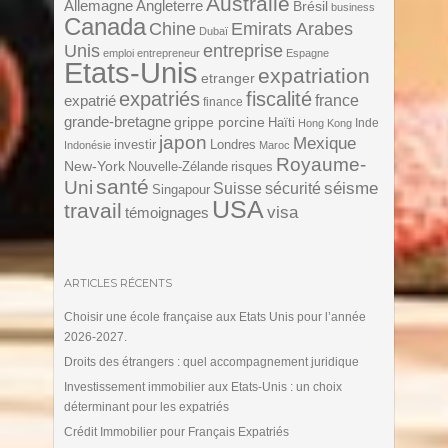
Australie
Angleterre
Allemagne
Brésil
business
Canada
Chine
Emirats Arabes
Dubaï
Unis
entreprise
emploi
entrepreneur
Espagne
Etats-Unis
expatriation
etranger
expatriés
fiscalité
expatrié
france
finance
grande-bretagne
grippe porcine
Haïti
Inde
Hong Kong
japon
Mexique
investir
Londres
Indonésie
Maroc
Royaume-
New-York
Nouvelle-Zélande
risques
santé
Uni
séisme
Suisse
sécurité
Singapour
USA
travail
visa
témoignages
ARTICLES RÉCENTS
Choisir une école française aux Etats Unis pour l’année
2026-2027.
Droits des étrangers : quel accompagnement juridique
Investissement immobilier aux Etats-Unis : un choix
déterminant pour les expatriés
Crédit Immobilier pour Français Expatriés