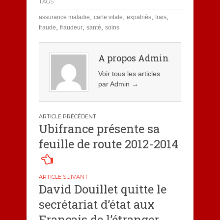
TAGS
,
,
,
,
assurance maladie
carte vitale
expatriés
frais
,
,
,
fraude
fraudeur
santé
soins
A propos Admin
Voir tous les articles
par Admin
→
Navigation
Ubifrance présente sa
de
feuille de route 2012-2014
l’article
David Douillet quitte le
secrétariat d’état aux
Français de l’étranger