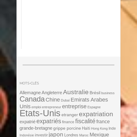
MOTS-CLÉS
Australie
Angleterre
Allemagne
Brésil
business
Canada
Chine
Emirats Arabes
Dubaï
Unis
entreprise
emploi
entrepreneur
Espagne
Etats-Unis
expatriation
etranger
expatriés
fiscalité
expatrié
france
finance
grande-bretagne
grippe porcine
Haïti
Inde
Hong Kong
japon
Mexique
investir
Londres
Indonésie
Maroc