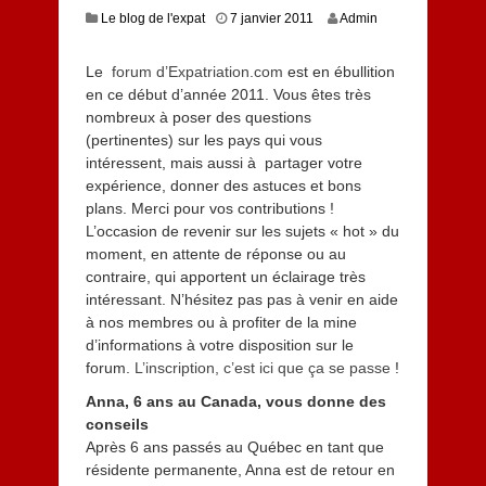
1
Le blog de l'expat
7 janvier 2011
Admin
5
j
Le
forum d’Expatriation.com
est en ébullition
u
en ce début d’année 2011. Vous êtes très
i
l
nombreux à poser des questions
l
(pertinentes) sur les pays qui vous
e
intéressent, mais aussi à partager votre
t
expérience, donner des astuces et bons
2
plans. Merci pour vos contributions !
0
L’occasion de revenir sur les sujets « hot » du
1
3
moment, en attente de réponse ou au
contraire, qui apportent un éclairage très
intéressant. N’hésitez pas pas à venir en aide
à nos membres ou à profiter de la mine
d’informations à votre disposition sur le
forum.
L’inscription, c’est ici que ça se passe
!
Anna, 6 ans au Canada, vous donne des
conseils
Après 6 ans passés au Québec en tant que
résidente permanente, Anna est de retour en