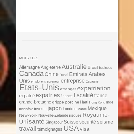
MOTS-CLÉS
Australie
Angleterre
Allemagne
Brésil
business
Canada
Chine
Emirats Arabes
Dubaï
Unis
entreprise
emploi
entrepreneur
Espagne
Etats-Unis
expatriation
etranger
expatriés
fiscalité
expatrié
france
finance
grande-bretagne
grippe porcine
Haïti
Inde
Hong Kong
japon
Mexique
investir
Londres
Indonésie
Maroc
Royaume-
New-York
Nouvelle-Zélande
risques
santé
Uni
séisme
Suisse
sécurité
Singapour
USA
travail
visa
témoignages