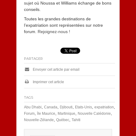
sujet
où Noussa et Williams échange de bons
conseils.
Toutes les grandes destinations de
l’expatriation sont représentées sur notre
forum.
Rejoignez-nous !
PARTAGER
Envoyer cet article par email
Imprimer cet article
TAGS
,
,
,
,
,
Abu Dhabi
Canada
Djibouti
Etats-Unis
expatriation
,
,
,
,
Forum
île Maurice
Martinique
Nouvelle Calédonie
,
,
Nouvelle-Zélande
Québec
Tahiti