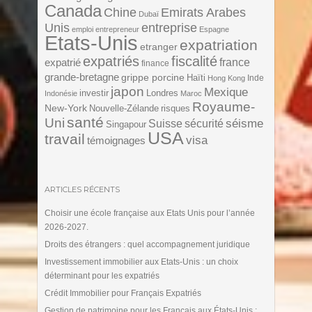
Canada
Chine
Emirats Arabes
Dubaï
Unis
entreprise
emploi
entrepreneur
Espagne
Etats-Unis
expatriation
etranger
expatriés
fiscalité
expatrié
france
finance
grande-bretagne
grippe porcine
Haïti
Inde
Hong Kong
japon
Mexique
investir
Londres
Indonésie
Maroc
Royaume-
New-York
Nouvelle-Zélande
risques
santé
Uni
séisme
Suisse
sécurité
Singapour
USA
travail
visa
témoignages
ARTICLES RÉCENTS
Choisir une école française aux Etats Unis pour l’année
2026-2027.
Droits des étrangers : quel accompagnement juridique
Investissement immobilier aux Etats-Unis : un choix
déterminant pour les expatriés
Crédit Immobilier pour Français Expatriés
Gestion de patrimoine pour les Français aux États-Unis :