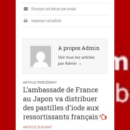
Envoyer cet article par email
Imprimer cet article
A propos Admin
Voir tous les articles
par Admin
→
Navigation
L'ambassade de France
de
au Japon va distribuer
l’article
des pastilles d'iode aux
ressortissants français