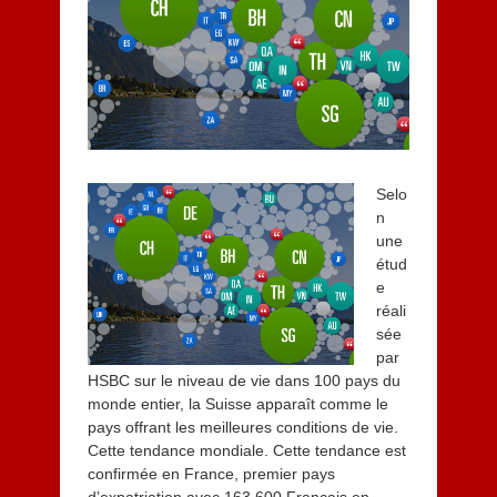
e
r
2
0
1
5
Selo
n
une
étud
e
réali
sée
par
HSBC sur le niveau de vie dans 100 pays du
monde entier, la Suisse apparaît comme le
pays offrant les meilleures conditions de vie.
Cette tendance mondiale. Cette tendance est
confirmée en France, premier pays
d’expatriation avec 163 600 Français en