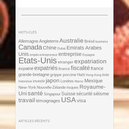
MOTS-CLÉS
Australie
Angleterre
Allemagne
Brésil
business
Canada
Chine
Emirats Arabes
Dubaï
Unis
entreprise
emploi
entrepreneur
Espagne
Etats-Unis
expatriation
etranger
expatriés
fiscalité
expatrié
france
finance
grande-bretagne
grippe porcine
Haïti
Inde
Hong Kong
japon
Mexique
investir
Londres
Indonésie
Maroc
Royaume-
New-York
Nouvelle-Zélande
risques
santé
Uni
séisme
Suisse
sécurité
Singapour
USA
travail
visa
témoignages
ARTICLES RÉCENTS