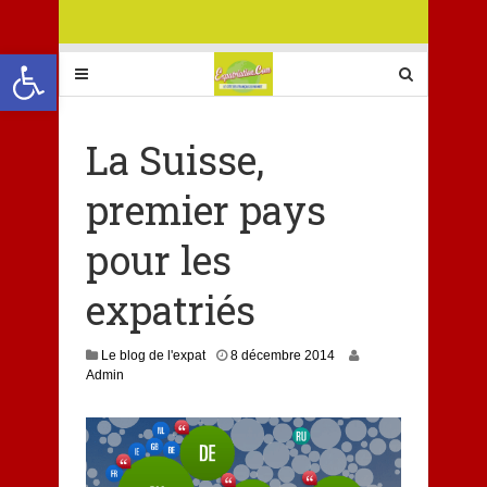
Ouvrir la barre d’outils
La Suisse,
premier pays
pour les
expatriés
1
Le blog de l'expat
8 décembre 2014
8
Admin
f
é
v
r
i