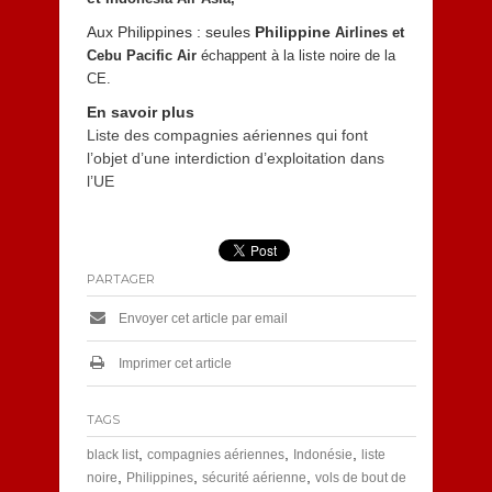
Aux Philippines : seules
Philippine
Airlines et
Cebu Pacific Air
échappent à la liste noire de la
CE.
En savoir plus
Liste des compagnies aériennes qui font
l’objet d’une interdiction d’exploitation dans
l’UE
PARTAGER
Envoyer cet article par email
Imprimer cet article
TAGS
,
,
,
black list
compagnies aériennes
Indonésie
liste
,
,
,
noire
Philippines
sécurité aérienne
vols de bout de