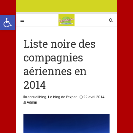
Ouvrir la barre d’outils
Liste noire des
compagnies
aériennes en
2014
2
accueilblog
,
Le blog de l'expat
22 avril 2014
2
Admin
a
v
r
i
l