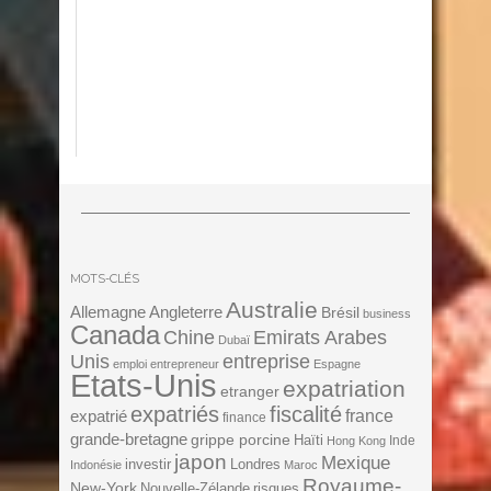
MOTS-CLÉS
Australie
Angleterre
Allemagne
Brésil
business
Canada
Chine
Emirats Arabes
Dubaï
Unis
entreprise
emploi
entrepreneur
Espagne
Etats-Unis
expatriation
etranger
expatriés
fiscalité
expatrié
france
finance
grande-bretagne
grippe porcine
Haïti
Inde
Hong Kong
japon
Mexique
investir
Londres
Indonésie
Maroc
Royaume-
New-York
Nouvelle-Zélande
risques