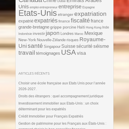
Chine
Emirats Arabes
Dubaï
Unis
entreprise
emploi
entrepreneur
Espagne
Etats-Unis
expatriation
etranger
expatriés
fiscalité
expatrié
france
finance
grande-bretagne
grippe porcine
Haïti
Inde
Hong Kong
japon
Mexique
investir
Londres
Indonésie
Maroc
Royaume-
New-York
Nouvelle-Zélande
risques
santé
Uni
séisme
Suisse
sécurité
Singapour
USA
travail
visa
témoignages
ARTICLES RÉCENTS
Choisir une école française aux Etats Unis pour l’année
2026-2027.
Droits des étrangers : quel accompagnement juridique
Investissement immobilier aux Etats-Unis : un choix
déterminant pour les expatriés
Crédit Immobilier pour Français Expatriés
Gestion de patrimoine pour les Français aux États-Unis :