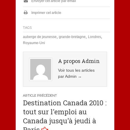
Envoyer cet article par email
Imprimer cet article
TAGS
,
,
,
auberge de jeunesse
grande-bretagne
Londres
Royaume-Uni
A propos Admin
Voir tous les articles
par Admin
→
Navigation
Destination Canada 2010 :
de
tout sur l'emploi au
l’article
Canada jusqu'à jeudi à
Paris