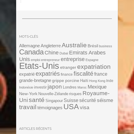
MOTS-CLÉS
Australie
Angleterre
Allemagne
Brésil
business
Canada
Chine
Emirats Arabes
Dubaï
Unis
entreprise
emploi
entrepreneur
Espagne
Etats-Unis
expatriation
etranger
expatriés
fiscalité
expatrié
france
finance
grande-bretagne
grippe porcine
Haïti
Inde
Hong Kong
japon
Mexique
investir
Londres
Indonésie
Maroc
Royaume-
New-York
Nouvelle-Zélande
risques
santé
Uni
séisme
Suisse
sécurité
Singapour
USA
travail
visa
témoignages
ARTICLES RÉCENTS