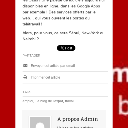
les
Saas
! Une palette de logiciels aujourd’hui
disponibles en ligne, dans les
Google Apps
par exemple ! Des services offerts par le
web… qui vous ouvrent les portes du
télétravail !
Alors, pour vous, ce sera Séoul, New-York ou
Nairobi ?
PARTAGER
Envoyer cet article par email
Imprimer cet article
TAGS
,
,
emploi
Le blog de l'expat
travail
A propos Admin