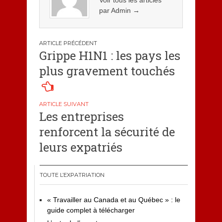
Voir tous les articles
par Admin
→
Navigation
Grippe H1N1 : les pays les
de
plus gravement touchés
l’article
Les entreprises
renforcent la sécurité de
leurs expatriés
TOUTE L’EXPATRIATION
« Travailler au Canada et au Québec » : le
guide complet à télécharger