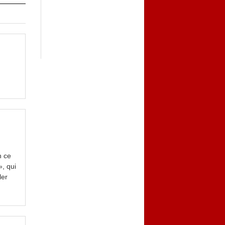
n ce
», qui
ler