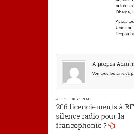
artistes 
Obama, un
Actualité
Unis dans
l’expatria
A propos Admi
Voir tous les articles
Navigation
206 licenciements à RFI
de
silence radio pour la
l’article
francophonie ?