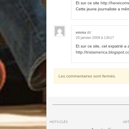
Et sur ce site
http://hereico
Cette jeune journaliste a mê
emma
dit :
20 janvier 2009 à 13h17
Et sur ce site, cet expatrié 
http://tristamerica.blogspot.
Les commentaires sont fermés.
MOTS-CLÉS
ART