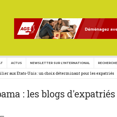
AT
ACTUS
NEWSLETTER SUR L’INTERNATIONAL
RECHERCHE
ise aux Etats Unis pour l’année 2026-2027.
27 février 2026
ier aux Etats-Unis : un choix déterminant pour les expatriés
bama : les blogs d'expatriés
 Français Expatriés
30 novembre 2025
(Gold Card)
20 mai 2025
expatriés
2 novembre 2024
min