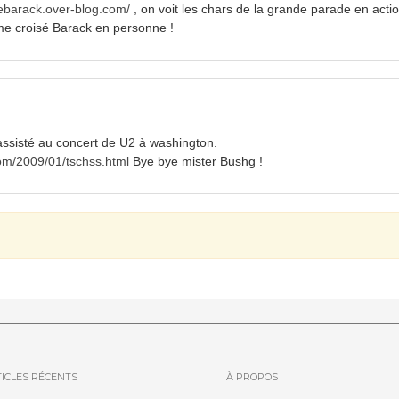
mebarack.over-blog.com/
, on voit les chars de la grande parade en action
me croisé Barack en personne !
a assisté au concert de U2 à washington.
com/2009/01/tschss.html
Bye bye mister Bushg !
ICLES RÉCENTS
À PROPOS