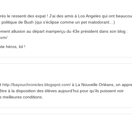
rès le ressenti des expat ! J’ai des amis à Los Angeles qui ont beauco
e la politique de Bush (qui s’éclipse comme un pet malodorant…)
èvement allusion au départ inamperçu du 43e président dans son blog :
com/
e héros, lol !
at
http://bayouchronicles.blogspot.com/
à La Nouvelle Orléans, on appr
tre à la disposition des élèves aujourd’hui pour qu’ils puissent voir
s meilleures conditions.