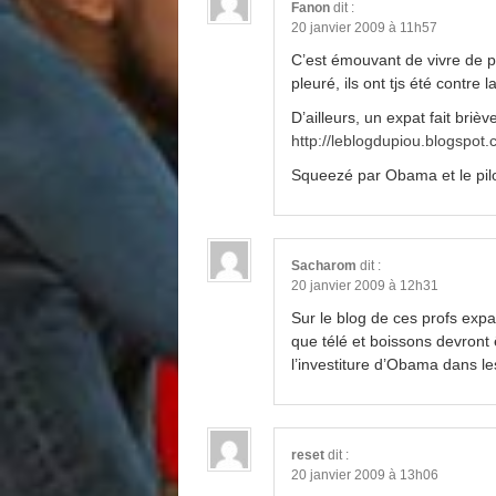
Fanon
dit :
20 janvier 2009 à 11h57
C’est émouvant de vivre de p
pleuré, ils ont tjs été contr
D’ailleurs, un expat fait bri
http://leblogdupiou.blogspot.
Squeezé par Obama et le pilot
Sacharom
dit :
20 janvier 2009 à 12h31
Sur le blog de ces profs exp
que télé et boissons devront ê
l’investiture d’Obama dans le
reset
dit :
20 janvier 2009 à 13h06