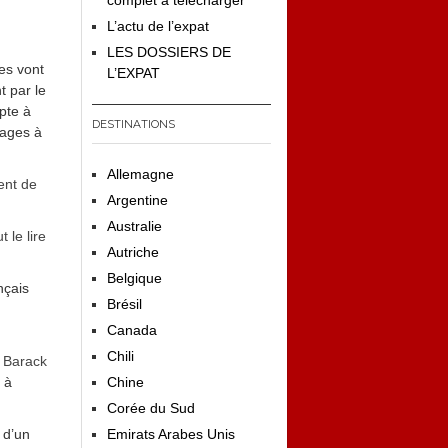
complet à télécharger
L’actu de l’expat
LES DOSSIERS DE
es vont
L’EXPAT
t par le
pte à
DESTINATIONS
nages à
Allemagne
nt de
Argentine
Australie
 le lire
Autriche
Belgique
nçais
Brésil
Canada
Chili
e Barack
 à
Chine
Corée du Sud
 d’un
Emirats Arabes Unis