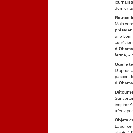
journalis
dernier a
Routes b
Mais veno
présiden
une bonn
corrézie
d’Obama
fermé, « 
Quelle te
D’après c
passent l
d’Obama
Détourn
Sur certa
inspirer 
très « pop
Objets c
Et sur
ce
objets à 