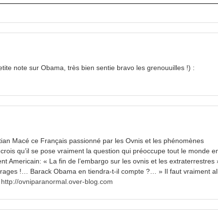
etite note sur Obama, très bien sentie bravo les grenouuilles !) :
tian Macé ce Français passionné par les Ovnis et les phénomènes
ois qu’il se pose vraiment la question qui préoccupe tout le monde e
t Americain: « La fin de l’embargo sur les ovnis et les extraterrestres 
rages !… Barack Obama en tiendra-t-il compte ?… » Il faut vraiment al
…
http://ovniparanormal.over-blog.com