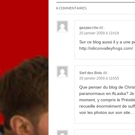
6 COMMENTAIRES
gaspaccho
dit :
20 janvier 2009 à 11h18
Sur ce blog aussi il y a une p
http://siliconvalleyfrogs.com/
Stef des Bois
dit :
20 janvier 2009 à 11h55
Que penser du blog de Chris
paranormaux en ALaska? Je cr
moment, y compris le Présiden
recueille énormément de suff
voir les photos sur son site