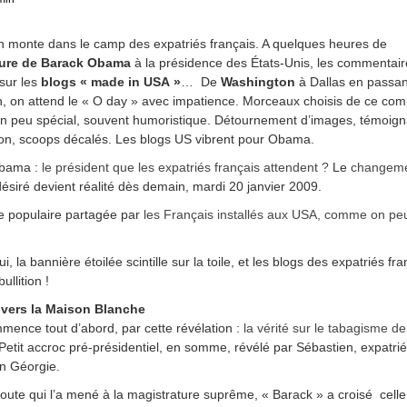
n monte dans le camp des expatriés français. A quelques heures de
iture de Barack Obama
à la présidence des États-Unis, les commentair
 sur les
blogs « made in USA »
… De
Washington
à Dallas en passan
, on attend le « O day » avec impatience. Morceaux choisis de ce com
n peu spécial, souvent humoristique. Détournement d’images, témoig
on, scoops décalés. Les blogs US vibrent pour Obama.
Obama :
le président que les expatriés français attendent ?
Le
changeme
désiré devient réalité dès demain, mardi 20 janvier 2009.
e populaire partagée par
les Français installés aux USA, comme on peut
i, la bannière étoilée scintille sur la toile, et les blogs des expatriés fra
ullition !
 vers la Maison Blanche
mence tout d’abord, par cette révélation :
la vérité sur le tabagisme d
Petit accroc pré-présidentiel, en somme, révélé par Sébastien, expatrié
en Géorgie.
 route qui l’a mené à la magistrature suprême, « Barack » a croisé celle