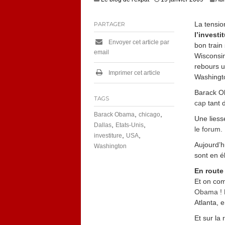
La tensio
PARTAGER
l’invest
Envoyer cet article par
bon train
email
Wisconsin
rebours u
Imprimer cet article
Washingt
Barack 
TAGS
cap
tant 
,
,
Barack Obama
chicago
Une liess
,
,
Dallas
Etats-Unis
le forum.
,
,
investiture
USA
Aujourd’hu
Washington
sont en éb
En route
Et on com
Obama !
Atlanta, 
Et sur la