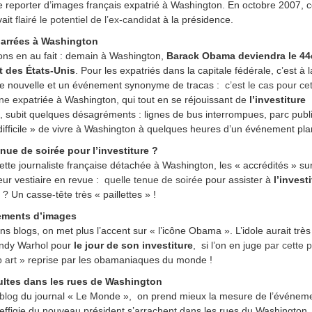
te reporter d’images français expatrié à Washington. En octobre 2007, 
vait
flairé le potentiel de l’ex-candidat
à la présidence.
arrées à Washington
ns en au fait : demain à Washington,
Barack Obama deviendra le 44
t des États-Unis
. Pour les expatriés dans la capitale fédérale, c’est à l
e nouvelle et un événement synonyme de tracas :
c’est le cas pour ce
nne
expatriée à Washington, qui tout en se réjouissant de
l’investiture
, subit quelques désagréments : lignes de bus interrompues, parc publ
difficile » de vivre à Washington à quelques heures d’un événement pla
nue de soirée pour l’investiture ?
ette journaliste française détachée à Washington, les « accrédités » su
eur vestiaire en revue :
quelle tenue de soirée
pour assister à
l’invest
? Un casse-tête très « paillettes » !
ements d’images
ins blogs, on met plus l’accent sur « l’icône Obama ». L’idole aurait très
Andy Warhol pour
le jour de son investiture
, si l’on en juge
par cette 
 art »
reprise par les obamaniaques du monde !
ultes dans les rues de Washington
 blog
du journal « Le Monde », on prend mieux la mesure de l’événeme
l’effigie du nouveau président s’arrachent dans les rues du Washington. 