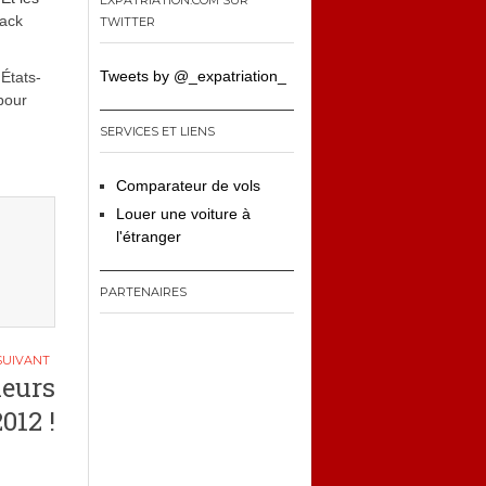
EXPATRIATION.COM SUR
ack
TWITTER
Tweets by @_expatriation_
 États-
pour
SERVICES ET LIENS
Comparateur de vols
Louer une voiture à
l'étranger
PARTENAIRES
leurs
012 !