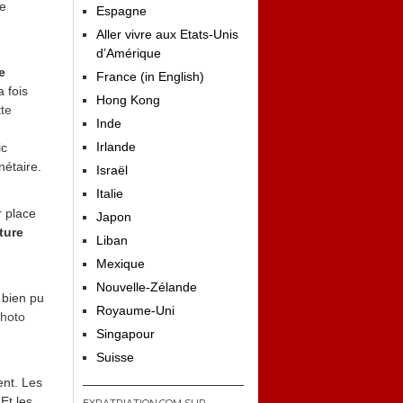
ce
Espagne
Aller vivre aux Etats-Unis
d’Amérique
e
France (in English)
a fois
Hong Kong
tte
Inde
Irlande
ic
nétaire.
Israël
Italie
r place
Japon
iture
Liban
Mexique
Nouvelle-Zélande
 bien pu
Royaume-Uni
photo
Singapour
Suisse
nt. Les
Et les