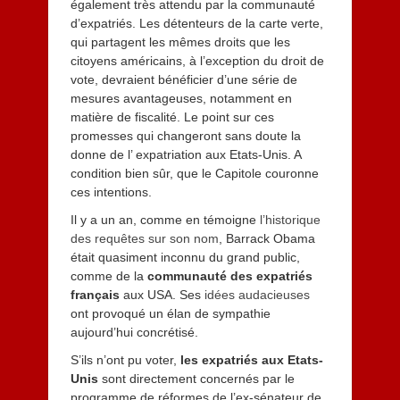
également très attendu par la communauté
0
d’expatriés. Les détenteurs de la carte verte,
1
qui partagent les mêmes droits que les
3
citoyens américains, à l’exception du droit de
vote, devraient bénéficier d’une série de
mesures avantageuses, notamment en
matière de fiscalité. Le point sur ces
promesses qui changeront sans doute la
donne de l’ expatriation aux Etats-Unis. A
condition bien sûr, que le Capitole couronne
ces intentions.
Il y a un an, comme en témoigne
l’historique
des requêtes sur son nom
, Barrack Obama
était quasiment inconnu du grand public,
comme de la
communauté des expatriés
français
aux USA. Ses
idées audacieuses
ont provoqué un élan de sympathie
aujourd’hui concrétisé.
S’ils n’ont pu voter,
les expatriés aux Etats-
Unis
sont directement concernés par le
programme de réformes de l’ex-sénateur de