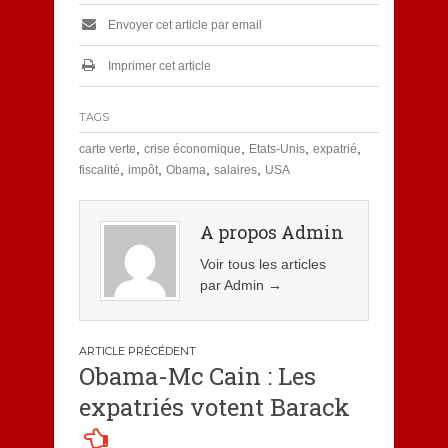
Envoyer cet article par email
Imprimer cet article
TAGS
,
,
,
,
carte verte
crise économique
Etats-Unis
expatrié
,
,
,
,
fiscalité
impôt
Obama
salaires
USA
A propos Admin
Voir tous les articles
par Admin
→
Navigation
Obama-Mc Cain : Les
de
expatriés votent Barack
l’article