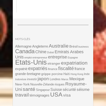
MOTS-CLÉS
Australie
Angleterre
Allemagne
Brésil
business
Canada
Chine
Emirats Arabes
Dubaï
Unis
entreprise
emploi
entrepreneur
Espagne
Etats-Unis
expatriation
etranger
expatriés
fiscalité
expatrié
france
finance
grande-bretagne
grippe porcine
Haïti
Inde
Hong Kong
japon
Mexique
investir
Londres
Indonésie
Maroc
Royaume-
New-York
Nouvelle-Zélande
risques
santé
Uni
séisme
Suisse
sécurité
Singapour
USA
travail
visa
témoignages