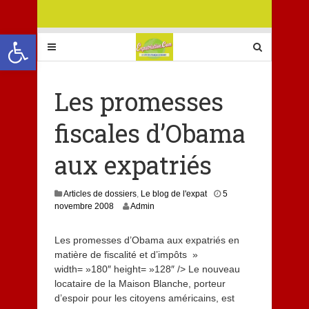
Ouvrir la barre d’outils
Les promesses
fiscales d’Obama
aux expatriés
Articles de dossiers
,
Le blog de l'expat
5
8
novembre 2008
Admin
j
u
Les promesses d’Obama aux expatriés en
i
matière de fiscalité et d’impôts »
l
l
width= »180″ height= »128″ /> Le nouveau
e
locataire de la Maison Blanche, porteur
t
d’espoir pour les citoyens américains, est
2