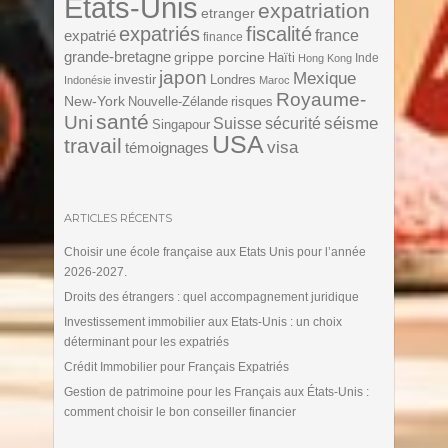
Etats-Unis
expatriation
etranger
expatriés
fiscalité
expatrié
france
finance
grande-bretagne
grippe porcine
Haïti
Inde
Hong Kong
japon
Mexique
investir
Londres
Indonésie
Maroc
Royaume-
New-York
Nouvelle-Zélande
risques
santé
Uni
séisme
Suisse
sécurité
Singapour
USA
travail
visa
témoignages
ARTICLES RÉCENTS
Choisir une école française aux Etats Unis pour l’année
2026-2027.
Droits des étrangers : quel accompagnement juridique
Investissement immobilier aux Etats-Unis : un choix
déterminant pour les expatriés
Crédit Immobilier pour Français Expatriés
Gestion de patrimoine pour les Français aux États-Unis :
comment choisir le bon conseiller financier