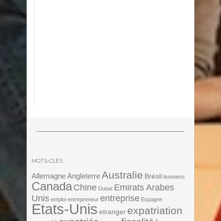
MOTS-CLÉS
Australie
Angleterre
Allemagne
Brésil
business
Canada
Chine
Emirats Arabes
Dubaï
Unis
entreprise
emploi
entrepreneur
Espagne
Etats-Unis
expatriation
etranger