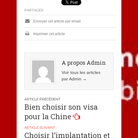
PARTAGER
Envoyer cet article par email
Imprimer cet article
A propos Admin
Voir tous les articles
par Admin
→
Navigation
Bien choisir son visa
de
pour la Chine
l’article
Choisir l’implantation et