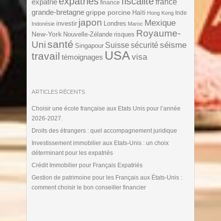
expatriés
fiscalité
expatrié
france
finance
grande-bretagne
grippe porcine
Haïti
Inde
Hong Kong
japon
Mexique
investir
Londres
Indonésie
Maroc
Royaume-
New-York
Nouvelle-Zélande
risques
santé
Uni
séisme
Suisse
sécurité
Singapour
USA
travail
visa
témoignages
ARTICLES RÉCENTS
Choisir une école française aux Etats Unis pour l’année
2026-2027.
Droits des étrangers : quel accompagnement juridique
Investissement immobilier aux Etats-Unis : un choix
déterminant pour les expatriés
Crédit Immobilier pour Français Expatriés
Gestion de patrimoine pour les Français aux États-Unis :
comment choisir le bon conseiller financier