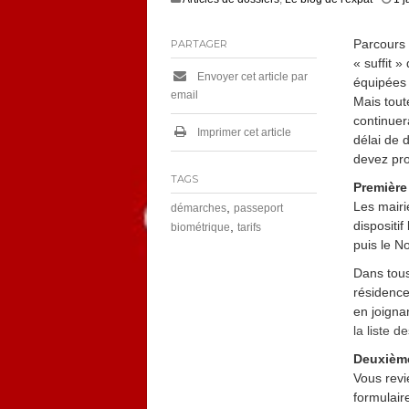
Parcours 
PARTAGER
« suffit 
Envoyer cet article par
équipées 
email
Mais tout
continuer
Imprimer cet article
délai de 
devez pro
TAGS
Première
Les mairi
,
démarches
passeport
dispositi
,
biométrique
tarifs
puis le N
Dans tous
résidence
en joignan
la liste 
Deuxième
Vous revi
formulair