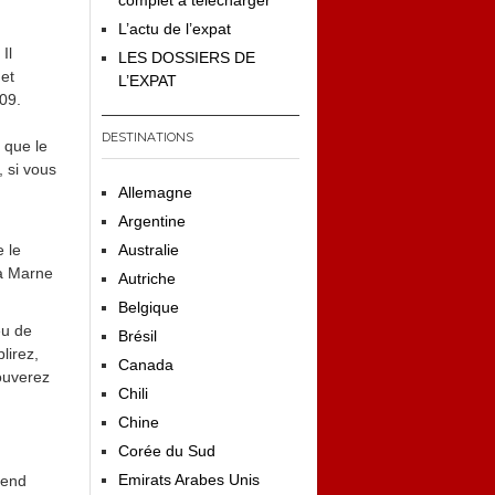
complet à télécharger
L’actu de l’expat
Il
LES DOSSIERS DE
 et
L’EXPAT
009.
DESTINATIONS
 que le
, si vous
Allemagne
Argentine
 le
Australie
La Marne
Autriche
Belgique
eu de
Brésil
lirez,
Canada
rouverez
Chili
Chine
Corée du Sud
Emirats Arabes Unis
rend