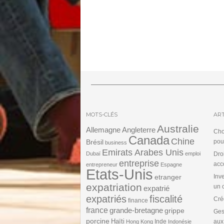
MOTS-CLÉS
ART
Australie
Angleterre
Allemagne
Cho
Canada
Chine
Brésil
pou
business
Emirats Arabes Unis
Dubaï
emploi
Dro
entreprise
acc
entrepreneur
Espagne
Etats-Unis
etranger
Inv
expatriation
un 
expatrié
expatriés
fiscalité
Cré
finance
france
grande-bretagne
grippe
Ges
porcine
Haïti
Inde
aux
Hong Kong
Indonésie