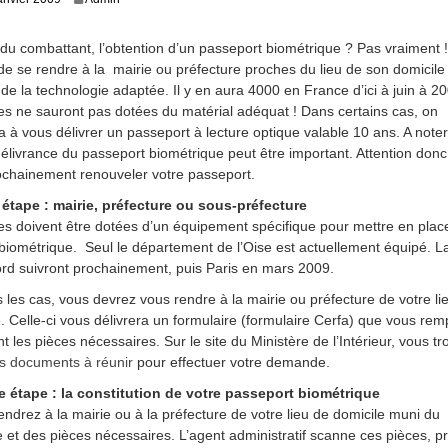
j
u
du combattant, l’obtention d’un passeport biométrique ? Pas vraiment ! 
i
» de se rendre à la mairie ou préfecture proches du lieu de son domicile
l
l
de la technologie adaptée. Il y en aura 4000 en France d’ici à juin à 2
e
es ne sauront pas dotées du matérial adéquat ! Dans certains cas, on
t
a à vous délivrer un passeport à lecture optique valable 10 ans. A noter
2
délivrance du passeport biométrique peut être important. Attention donc
0
chainement renouveler votre passeport.
1
3
 étape : mairie, préfecture ou sous-préfecture
es doivent être dotées d’un équipement spécifique pour mettre en place
f biométrique. Seul le département de l’Oise est actuellement équipé. 
ord suivront prochainement, puis Paris en mars 2009.
 les cas, vous devrez vous rendre à la mairie ou préfecture de votre li
. Celle-ci vous délivrera un formulaire (formulaire Cerfa) que vous remp
t les pièces nécessaires. Sur le site du Ministère de l’Intérieur, vous t
des documents à réunir
pour effectuer votre demande.
 étape : la constitution de votre passeport biométrique
endrez à la mairie ou à la préfecture de votre lieu de domicile muni du
e et des pièces nécessaires. L’agent administratif scanne ces pièces, p