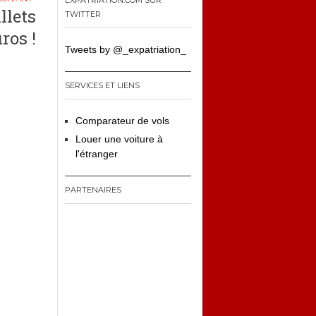
EXPATRIATION.COM SUR
llets
TWITTER
ros !
Tweets by @_expatriation_
SERVICES ET LIENS
Comparateur de vols
Louer une voiture à
l'étranger
PARTENAIRES