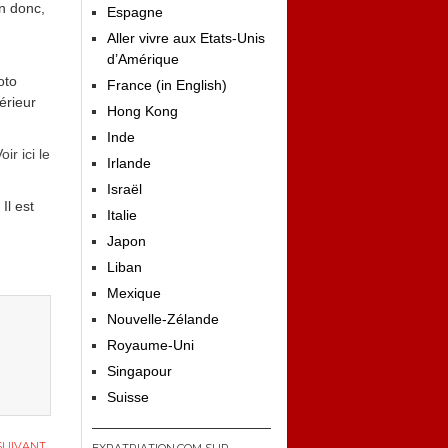
in donc,
Espagne
Aller vivre aux Etats-Unis
d’Amérique
oto
France (in English)
érieur
Hong Kong
Inde
oir ici le
Irlande
Israël
Il est
Italie
Japon
Liban
Mexique
Nouvelle-Zélande
Royaume-Uni
Singapour
Suisse