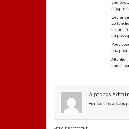
une photo
d’apporte
Les empr
Le foncti
d’identit
du passe
Vous vous
prix pour
Attention
donc impé
A propos Admi
Voir tous les articles