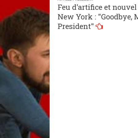
Navigation
Feu d'artifice et nouvel
de
New York : "Goodbye, 
l’article
President"