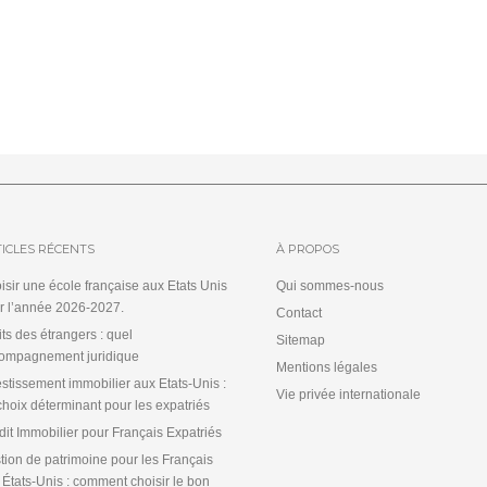
ICLES RÉCENTS
À PROPOS
isir une école française aux Etats Unis
Qui sommes-nous
r l’année 2026-2027.
Contact
its des étrangers : quel
Sitemap
ompagnement juridique
Mentions légales
estissement immobilier aux Etats-Unis :
Vie privée internationale
choix déterminant pour les expatriés
dit Immobilier pour Français Expatriés
tion de patrimoine pour les Français
 États-Unis : comment choisir le bon