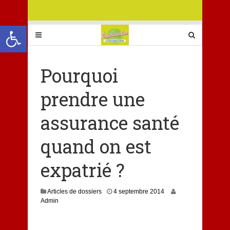
Ouvrir la barre d’outils
Pourquoi
prendre une
assurance santé
quand on est
expatrié ?
1
Articles de dossiers
4 septembre 2014
8
Admin
f
é
v