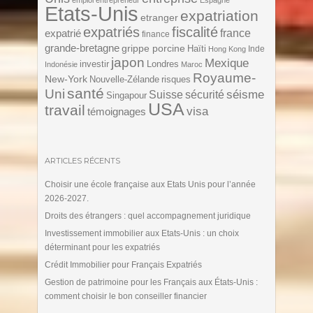
emploi
entrepreneur
Espagne
Etats-Unis
expatriation
etranger
expatriés
fiscalité
expatrié
france
finance
grande-bretagne
grippe porcine
Haïti
Inde
Hong Kong
japon
Mexique
investir
Londres
Indonésie
Maroc
Royaume-
New-York
Nouvelle-Zélande
risques
santé
Uni
séisme
Suisse
sécurité
Singapour
USA
travail
visa
témoignages
ARTICLES RÉCENTS
Choisir une école française aux Etats Unis pour l’année
2026-2027.
Droits des étrangers : quel accompagnement juridique
Investissement immobilier aux Etats-Unis : un choix
déterminant pour les expatriés
Crédit Immobilier pour Français Expatriés
Gestion de patrimoine pour les Français aux États-Unis :
comment choisir le bon conseiller financier