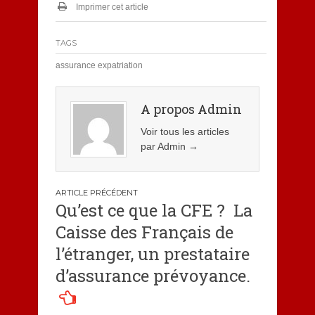
Imprimer cet article
TAGS
assurance expatriation
A propos Admin
Voir tous les articles
par Admin
→
Navigation
Qu’est ce que la CFE ? La
de
Caisse des Français de
l’article
l’étranger, un prestataire
d’assurance prévoyance.