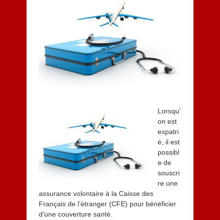
r
i
e
r
2
0
1
5
Lorsqu’
on est
expatri
é, il est
possibl
e de
souscri
re une
assurance volontaire à la Caisse des
Français de l’étranger (CFE) pour bénéficier
d’une couverture santé.