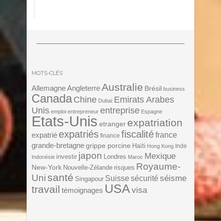
MOTS-CLÉS
Australie
Angleterre
Allemagne
Brésil
business
Canada
Chine
Emirats Arabes
Dubaï
Unis
entreprise
emploi
entrepreneur
Espagne
Etats-Unis
expatriation
etranger
expatriés
fiscalité
expatrié
france
finance
grande-bretagne
grippe porcine
Haïti
Inde
Hong Kong
japon
Mexique
investir
Londres
Indonésie
Maroc
Royaume-
New-York
Nouvelle-Zélande
risques
santé
Uni
séisme
Suisse
sécurité
Singapour
USA
travail
visa
témoignages