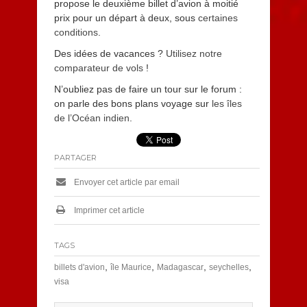
propose le deuxième billet d’avion à moitié
prix pour un départ à deux, sous
certaines
conditions
.
Des idées de vacances ?
Utilisez notre
comparateur de vols
!
N’oubliez pas de faire un tour sur le forum :
on parle des bons plans voyage sur
les îles
de l’Océan indien
.
PARTAGER
Envoyer cet article par email
Imprimer cet article
TAGS
,
,
,
,
billets d'avion
île Maurice
Madagascar
seychelles
visa