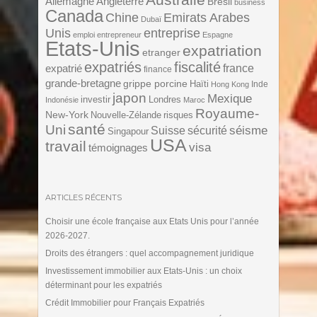
Angleterre
Allemagne
Brésil
business
Canada
Chine
Emirats Arabes
Dubaï
Unis
entreprise
emploi
entrepreneur
Espagne
Etats-Unis
expatriation
etranger
expatriés
fiscalité
expatrié
france
finance
grande-bretagne
grippe porcine
Haïti
Inde
Hong Kong
japon
Mexique
investir
Londres
Indonésie
Maroc
Royaume-
New-York
Nouvelle-Zélande
risques
santé
Uni
séisme
Suisse
sécurité
Singapour
USA
travail
visa
témoignages
ARTICLES RÉCENTS
Choisir une école française aux Etats Unis pour l’année
2026-2027.
Droits des étrangers : quel accompagnement juridique
Investissement immobilier aux Etats-Unis : un choix
déterminant pour les expatriés
Crédit Immobilier pour Français Expatriés