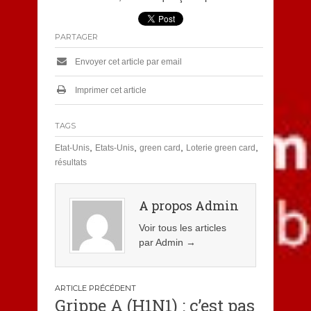
PARTAGER
Envoyer cet article par email
Imprimer cet article
TAGS
,
,
,
,
Etat-Unis
Etats-Unis
green card
Loterie green card
résultats
A propos Admin
Voir tous les articles
par Admin
→
Navigation
Grippe A (H1N1) : c’est pas