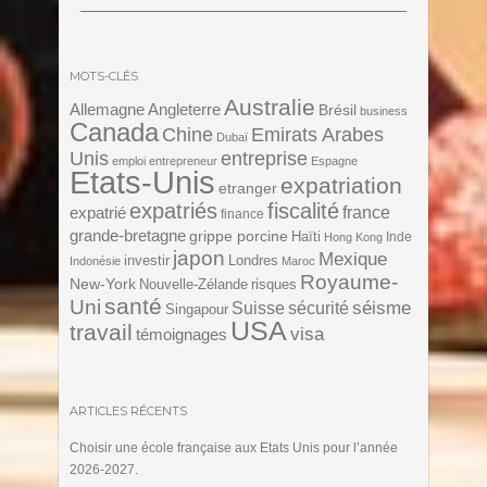
MOTS-CLÉS
Australie
Angleterre
Allemagne
Brésil
business
Canada
Chine
Emirats Arabes
Dubaï
Unis
entreprise
emploi
entrepreneur
Espagne
Etats-Unis
expatriation
etranger
expatriés
fiscalité
expatrié
france
finance
grande-bretagne
grippe porcine
Haïti
Inde
Hong Kong
japon
Mexique
investir
Londres
Indonésie
Maroc
Royaume-
New-York
Nouvelle-Zélande
risques
santé
Uni
séisme
Suisse
sécurité
Singapour
USA
travail
visa
témoignages
ARTICLES RÉCENTS
Choisir une école française aux Etats Unis pour l’année
2026-2027.