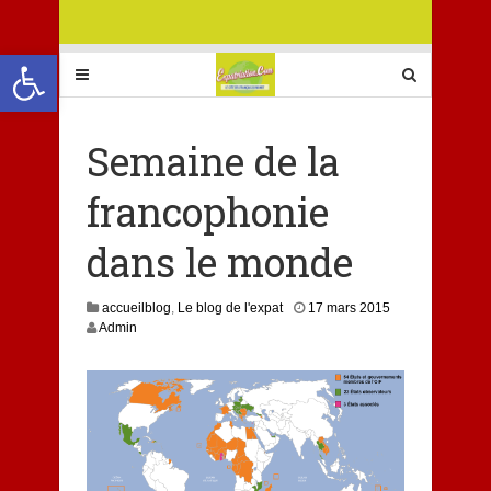
Ouvrir la barre d’outils
Semaine de la
francophonie
dans le monde
1
accueilblog
,
Le blog de l'expat
17 mars 2015
7
Admin
m
a
r
s
2
0
1
5