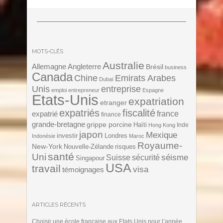
MOTS-CLÉS
Australie
Angleterre
Allemagne
Brésil
business
Canada
Chine
Emirats Arabes
Dubaï
Unis
entreprise
emploi
entrepreneur
Espagne
Etats-Unis
expatriation
etranger
expatriés
fiscalité
expatrié
france
finance
grande-bretagne
grippe porcine
Haïti
Inde
Hong Kong
japon
Mexique
investir
Londres
Indonésie
Maroc
Royaume-
New-York
Nouvelle-Zélande
risques
santé
Uni
séisme
Suisse
sécurité
Singapour
USA
travail
visa
témoignages
ARTICLES RÉCENTS
Choisir une école française aux Etats Unis pour l’année