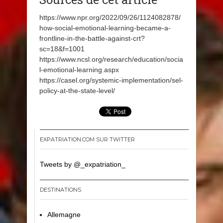
https://www.npr.org/2022/09/26/1124082878/
how-social-emotional-learning-became-a-
frontline-in-the-battle-against-crt?
sc=18&f=1001
https://www.ncsl.org/research/education/socia
l-emotional-learning.aspx
https://casel.org/systemic-implementation/sel-
policy-at-the-state-level/
EXPATRIATION.COM SUR TWITTER
Tweets by @_expatriation_
DESTINATIONS
Allemagne