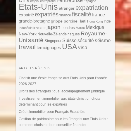
Unis
entreprise
emploi
entrepreneur
Espagne
Etats-Unis
expatriation
etranger
expatriés
fiscalité
expatrié
france
finance
grande-bretagne
grippe porcine
Haïti
Inde
Hong Kong
japon
Mexique
investir
Londres
Indonésie
Maroc
Royaume-
New-York
Nouvelle-Zélande
risques
santé
Uni
séisme
Suisse
sécurité
Singapour
USA
travail
visa
témoignages
ARTICLES RÉCENTS
Choisir une école française aux Etats Unis pour l’année
2026-2027.
Droits des étrangers : quel accompagnement juridique
Investissement immobilier aux Etats-Unis : un choix
déterminant pour les expatriés
Crédit Immobilier pour Français Expatriés
Gestion de patrimoine pour les Français aux États-Unis :
comment choisir le bon conseiller financier