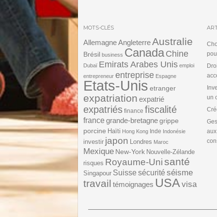
MOTS-CLÉS
ART
Australie
Angleterre
Allemagne
Cho
Canada
Chine
Brésil
pou
business
Emirats Arabes Unis
Dubaï
emploi
Dro
entreprise
acc
entrepreneur
Espagne
Etats-Unis
etranger
Inv
expatriation
un 
expatrié
expatriés
fiscalité
Cré
finance
france
grande-bretagne
grippe
Ges
porcine
Haïti
Inde
aux
Hong Kong
Indonésie
japon
cons
investir
Londres
Maroc
Mexique
New-York
Nouvelle-Zélande
santé
Royaume-Uni
risques
séisme
Suisse
sécurité
Singapour
USA
travail
visa
témoignages