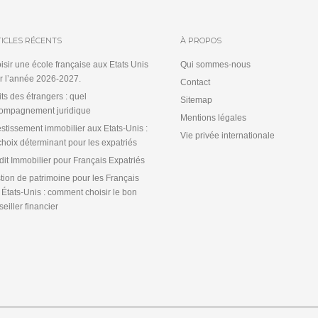
ICLES RÉCENTS
À PROPOS
isir une école française aux Etats Unis
Qui sommes-nous
r l’année 2026-2027.
Contact
its des étrangers : quel
Sitemap
ompagnement juridique
Mentions légales
estissement immobilier aux Etats-Unis :
Vie privée internationale
choix déterminant pour les expatriés
dit Immobilier pour Français Expatriés
tion de patrimoine pour les Français
 États-Unis : comment choisir le bon
eiller financier