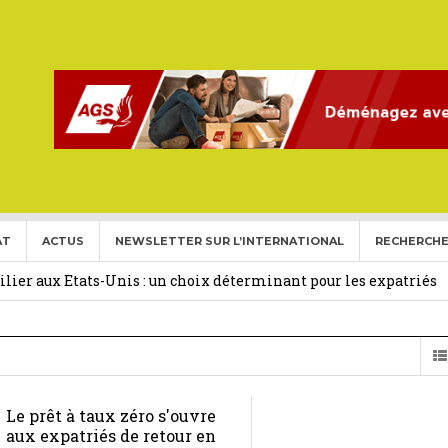
AT
ACTUS
NEWSLETTER SUR L’INTERNATIONAL
RECHERCHE
ise aux Etats Unis pour l’année 2026-2027.
27 février 2026
ier aux Etats-Unis : un choix déterminant pour les expatriés
 Français Expatriés
30 novembre 2025
(Gold Card)
20 mai 2025
Le prêt à taux zéro s'ouvre
expatriés
2 novembre 2024
aux expatriés de retour en