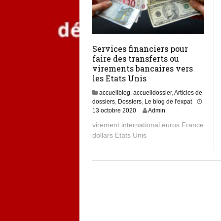
Services financiers pour
faire des transferts ou
virements bancaires vers
les Etats Unis
accueilblog
,
accueildossier
,
Articles de
dossiers
,
Dossiers
,
Le blog de l'expat
6
13 octobre 2020
Admin
d
virement international euros France
é
dollars Etats Unis
c
e
m
b
r
e
2
0
2
3