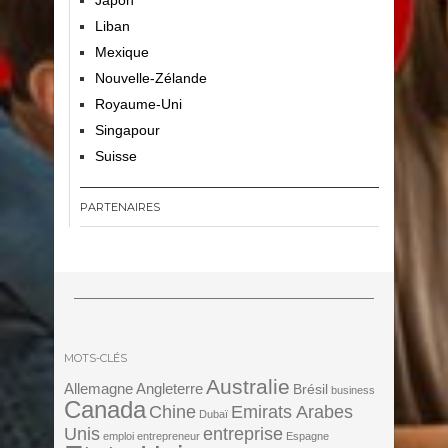
Liban
Mexique
Nouvelle-Zélande
Royaume-Uni
Singapour
Suisse
PARTENAIRES
MOTS-CLÉS
Australie
Angleterre
Allemagne
Brésil
business
Canada
Chine
Emirats Arabes
Dubaï
Unis
entreprise
emploi
entrepreneur
Espagne