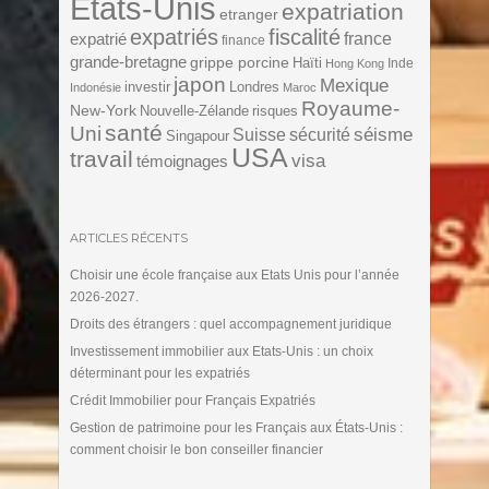
Etats-Unis
expatriation
etranger
expatriés
fiscalité
expatrié
france
finance
grande-bretagne
grippe porcine
Haïti
Inde
Hong Kong
japon
Mexique
investir
Londres
Indonésie
Maroc
Royaume-
New-York
Nouvelle-Zélande
risques
santé
Uni
séisme
Suisse
sécurité
Singapour
USA
travail
visa
témoignages
ARTICLES RÉCENTS
Choisir une école française aux Etats Unis pour l’année
2026-2027.
Droits des étrangers : quel accompagnement juridique
Investissement immobilier aux Etats-Unis : un choix
déterminant pour les expatriés
Crédit Immobilier pour Français Expatriés
Gestion de patrimoine pour les Français aux États-Unis :
comment choisir le bon conseiller financier