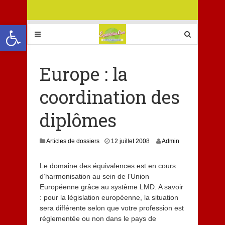
Ouvrir la barre d’outils
Europe : la
coordination des
diplômes
8
Articles de dossiers
12 juillet 2008
Admin
j
u
Le domaine des équivalences est en cours
i
d’harmonisation au sein de l’Union
l
l
Européenne grâce au système LMD. A savoir
e
: pour la législation européenne, la situation
t
sera différente selon que votre profession est
2
réglementée ou non dans le pays de
0