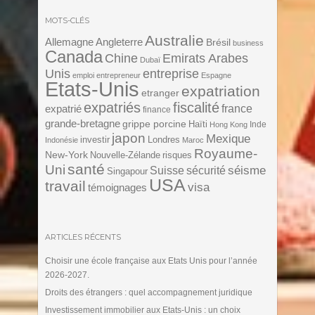
MOTS-CLÉS
Australie
Angleterre
Allemagne
Brésil
business
Canada
Chine
Emirats Arabes
Dubaï
Unis
entreprise
emploi
entrepreneur
Espagne
Etats-Unis
expatriation
etranger
expatriés
fiscalité
expatrié
france
finance
grande-bretagne
grippe porcine
Haïti
Inde
Hong Kong
japon
Mexique
investir
Londres
Indonésie
Maroc
Royaume-
New-York
Nouvelle-Zélande
risques
santé
Uni
séisme
Suisse
sécurité
Singapour
USA
travail
visa
témoignages
ARTICLES RÉCENTS
Choisir une école française aux Etats Unis pour l’année
2026-2027.
Droits des étrangers : quel accompagnement juridique
Investissement immobilier aux Etats-Unis : un choix