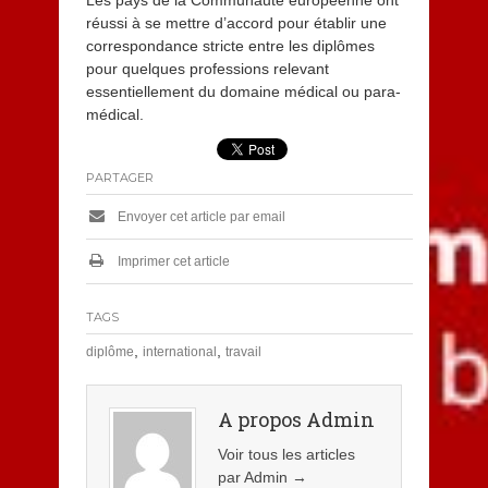
Les pays de la Communauté européenne ont
réussi à se mettre d’accord pour établir une
correspondance stricte entre les diplômes
pour quelques professions relevant
essentiellement du domaine médical ou para-
médical.
PARTAGER
Envoyer cet article par email
Imprimer cet article
TAGS
,
,
diplôme
international
travail
A propos Admin
Voir tous les articles
par Admin
→