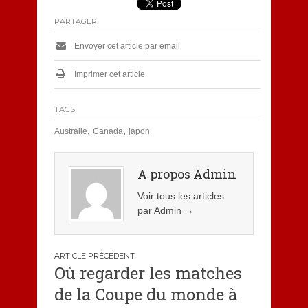
PARTAGER
Envoyer cet article par email
Imprimer cet article
TAGS
,
,
Australie
Canada
japon
A propos Admin
Voir tous les articles
par Admin
→
Navigation
Où regarder les matches
de
de la Coupe du monde à