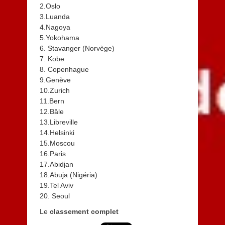
2.Oslo
3.Luanda
4.Nagoya
5.Yokohama
6. Stavanger (Norvège)
7. Kobe
8. Copenhague
9.Genève
10.Zurich
11.Bern
12.Bâle
13.Libreville
14.Helsinki
15.Moscou
16.Paris
17.Abidjan
18.Abuja (Nigéria)
19.Tel Aviv
20. Seoul
Le
classement complet