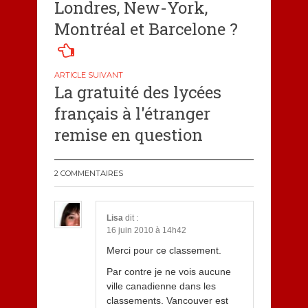
l’article
Londres, New-York,
Montréal et Barcelone ?
La gratuité des lycées
français à l'étranger
remise en question
2 COMMENTAIRES
Lisa
dit :
16 juin 2010 à 14h42
Merci pour ce classement.
Par contre je ne vois aucune
ville canadienne dans les
classements. Vancouver est