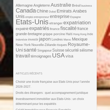
Australie
Angleterre
Allemagne
Brésil
business
Canada
Chine
Emirats Arabes
Dubaï
Unis
entreprise
emploi
entrepreneur
Espagne
Etats-Unis
expatriation
etranger
expatriés
fiscalité
expatrié
france
finance
grande-bretagne
grippe porcine
Haïti
Inde
Hong Kong
japon
Mexique
investir
Londres
Indonésie
Maroc
Royaume-
New-York
Nouvelle-Zélande
risques
santé
Uni
séisme
Suisse
sécurité
Singapour
USA
travail
visa
témoignages
ARTICLES RÉCENTS
Choisir une école française aux Etats Unis pour l’année
2026-2027.
Droits des étrangers : quel accompagnement juridique
Investissement immobilier aux Etats-Unis : un choix
déterminant pour les expatriés