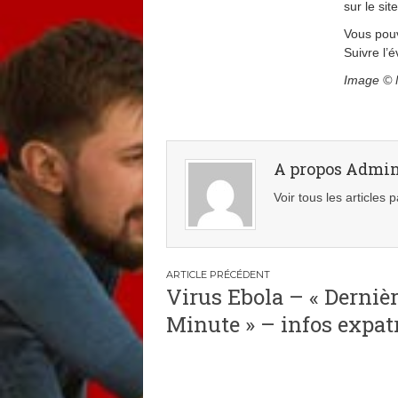
sur le sit
Vous pouv
Suivre l’
Image © M
A propos Admi
Voir tous les articles
Navigation
Virus Ebola – « Derniè
de
Minute » – infos expat
l’article