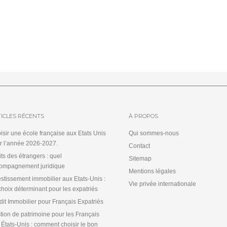
ICLES RÉCENTS
À PROPOS
isir une école française aux Etats Unis
Qui sommes-nous
r l’année 2026-2027.
Contact
its des étrangers : quel
Sitemap
ompagnement juridique
Mentions légales
estissement immobilier aux Etats-Unis :
Vie privée internationale
choix déterminant pour les expatriés
dit Immobilier pour Français Expatriés
tion de patrimoine pour les Français
 États-Unis : comment choisir le bon