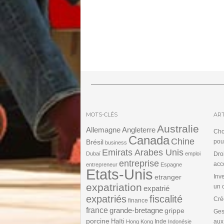
MOTS-CLÉS
ART
Australie
Angleterre
Allemagne
Cho
Canada
Chine
Brésil
pou
business
Emirats Arabes Unis
Dubaï
emploi
Dro
entreprise
acc
entrepreneur
Espagne
Etats-Unis
etranger
Inv
expatriation
un 
expatrié
expatriés
fiscalité
Cré
finance
france
grande-bretagne
grippe
Ges
porcine
Haïti
Inde
aux
Hong Kong
Indonésie