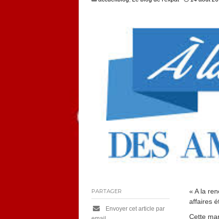
« A la re
PARTAGER
affaires 
Envoyer cet article par
Cette man
email