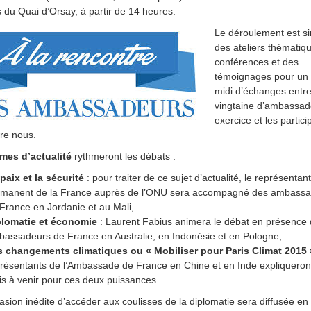
s du Quai d’Orsay, à partir de 14 heures.
Le déroulement est si
des ateliers thématiq
conférences et des
témoignages pour un 
midi d’échanges entr
vingtaine d’ambassad
exercice et les partici
ire nous.
èmes d’actualité
rythmeront les débats :
paix et la sécurité
: pour traiter de ce sujet d’actualité, le représentant
rmanent de la France auprès de l’ONU sera accompagné des ambass
France en Jordanie et au Mali,
plomatie et économie
: Laurent Fabius animera le débat en présence
assadeurs de France en Australie, en Indonésie et en Pologne,
s changements climatiques ou « Mobiliser pour Paris Climat 2015 
résentants de l’Ambassade de France en Chine et en Inde expliqueront
is à venir pour ces deux puissances.
asion inédite d’accéder aux coulisses de la diplomatie sera diffusée en 