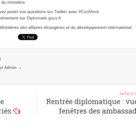
e du ministère.
ez poser vos questions sur Twitter avec
#ConfAmb
.
événement sur
Diplomatie.gouv.fr.
inistères des affaires étrangères et du développement international
n
 par Admin
→
re
Rentrée diplomatique : vu
riés
fenêtres des ambassa