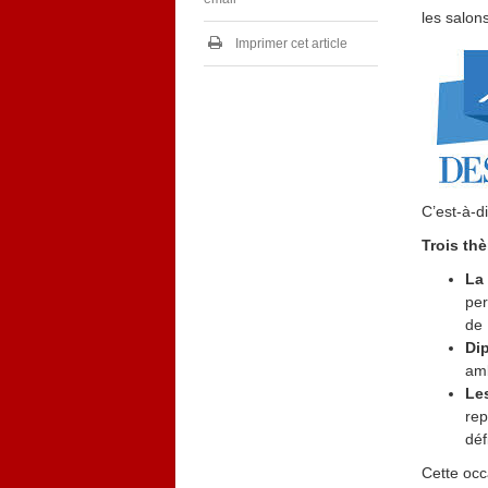
les salon
Imprimer cet article
C’est-à-d
Trois th
La 
pe
de 
Di
amb
Le
rep
déf
Cette occ