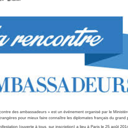
o
c
t
o
b
r
e
2
0
1
4
ncontre des ambassadeurs » est un événement organisé par le Ministèr
étrangères pour mieux faire connaître les diplomates français du grand p
ifestation (ouverte à tous, sur inscription) a lieu à Paris le 25 août 20