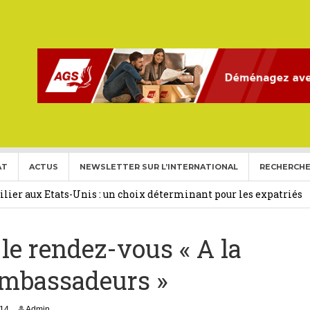
AT
ACTUS
NEWSLETTER SUR L’INTERNATIONAL
RECHERCHE
ise aux Etats Unis pour l’année 2026-2027.
27 février 2026
ier aux Etats-Unis : un choix déterminant pour les expatriés
 le rendez-vous « A la
 Français Expatriés
30 novembre 2025
(Gold Card)
20 mai 2025
ambassadeurs »
expatriés
2 novembre 2024
6
014
Admin