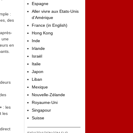
Espagne
Aller vivre aux Etats-Unis
mple :
d’Amérique
ues, des
France (in English)
après-
Hong Kong
e une
Inde
eurs en
Irlande
pants.
Israël
Italie
Japon
Liban
adeurs
Mexique
 des
Nouvelle-Zélande
Royaume-Uni
»
: les
Singapour
 les
Suisse
direct