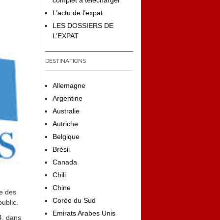
complet à télécharger
L’actu de l’expat
LES DOSSIERS DE
L’EXPAT
DESTINATIONS
Allemagne
Argentine
Australie
Autriche
Belgique
Brésil
Canada
Chili
Chine
e des
Corée du Sud
ublic.
Emirats Arabes Unis
14, dans