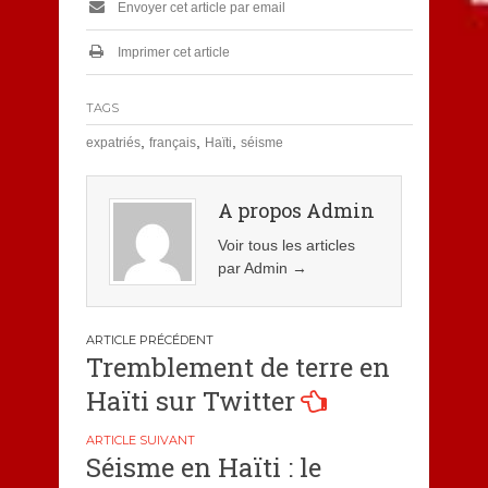
Envoyer cet article par email
Imprimer cet article
TAGS
,
,
,
expatriés
français
Haïti
séisme
A propos Admin
Voir tous les articles
par Admin
→
Navigation
Tremblement de terre en
de
Haïti sur Twitter
l’article
Séisme en Haïti : le