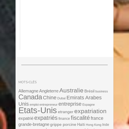
MOTS-CLÉS
Australie
Angleterre
Allemagne
Brésil
business
Canada
Chine
Emirats Arabes
Dubaï
Unis
entreprise
emploi
entrepreneur
Espagne
Etats-Unis
expatriation
etranger
expatriés
fiscalité
expatrié
france
finance
grande-bretagne
grippe porcine
Haïti
Inde
Hong Kong