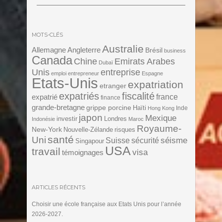
MOTS-CLÉS
Australie
Angleterre
Allemagne
Brésil
business
Canada
Chine
Emirats Arabes
Dubaï
Unis
entreprise
emploi
entrepreneur
Espagne
Etats-Unis
expatriation
etranger
expatriés
fiscalité
expatrié
france
finance
grande-bretagne
grippe porcine
Haïti
Inde
Hong Kong
japon
Mexique
investir
Londres
Indonésie
Maroc
Royaume-
New-York
Nouvelle-Zélande
risques
santé
Uni
séisme
Suisse
sécurité
Singapour
USA
travail
visa
témoignages
ARTICLES RÉCENTS
Choisir une école française aux Etats Unis pour l’année
2026-2027.