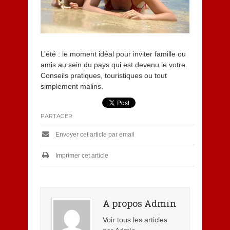
1
3
L’été : le moment idéal pour inviter famille ou
amis au sein du pays qui est devenu le votre.
Conseils pratiques, touristiques ou tout
simplement malins.
PARTAGER
Envoyer cet article par email
Imprimer cet article
A propos Admin
Voir tous les articles