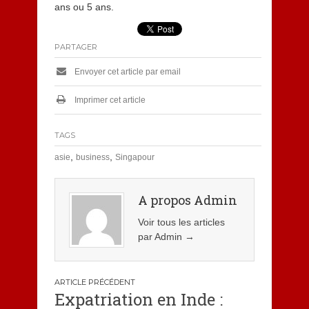
ans ou 5 ans.
PARTAGER
Envoyer cet article par email
Imprimer cet article
TAGS
,
,
asie
business
Singapour
A propos Admin
Voir tous les articles
par Admin
→
Navigation
Expatriation en Inde :