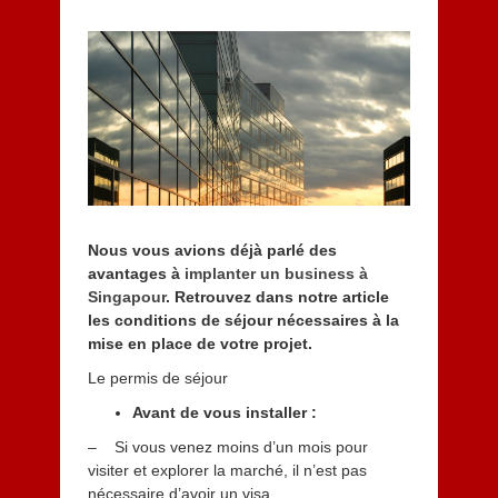
e
p
t
e
m
b
r
e
2
0
1
4
Nous vous avions déjà parlé des
avantages à
implanter un business à
Singapour
. Retrouvez dans notre article
les conditions de séjour nécessaires à la
mise en place de votre projet.
Le permis de séjour
Avant de vous installer :
– Si vous venez moins d’un mois pour
visiter et explorer la marché, il n’est pas
nécessaire d’avoir un visa.