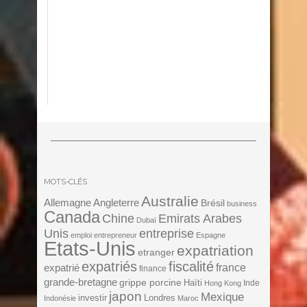
MOTS-CLÉS
Australie
Angleterre
Allemagne
Brésil
business
Canada
Chine
Emirats Arabes
Dubaï
Unis
entreprise
emploi
entrepreneur
Espagne
Etats-Unis
expatriation
etranger
expatriés
fiscalité
expatrié
france
finance
grande-bretagne
grippe porcine
Haïti
Inde
Hong Kong
japon
Mexique
investir
Londres
Indonésie
Maroc