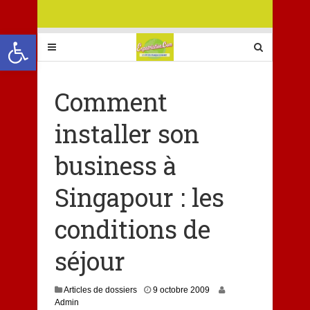
Ouvrir la barre d’outils
Comment
installer son
business à
Singapour : les
conditions de
séjour
2
Articles de dossiers
9 octobre 2009
s
Admin