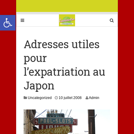
Ouvrir la barre d’outils
Adresses utiles
pour
l’expatriation au
Japon
2
Uncategorized
10 juillet 2008
Admin
s
e
p
t
e
m