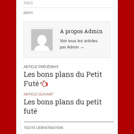
TAGS
japon
A propos Admin
Voir tous les articles
par Admin
→
Navigation
Les bons plans du Petit
de
Futé
l’article
Les bons plans du petit
futé
TOUTE L’EXPATRIATION