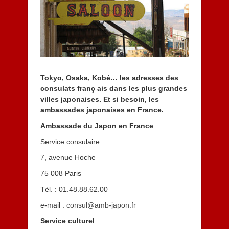
b
r
e
2
0
1
4
Tokyo, Osaka, Kobé… les adresses des
consulats franç ais dans les plus grandes
villes japonaises. Et si besoin, les
ambassades japonaises en France.
Ambassade du Japon en France
Service consulaire
7, avenue Hoche
75 008 Paris
Tél. : 01.48.88.62.00
e-mail :
consul@amb-japon.fr
Service culturel