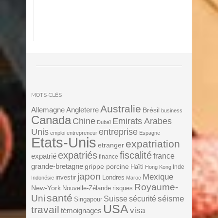
MOTS-CLÉS
Australie
Angleterre
Allemagne
Brésil
business
Canada
Chine
Emirats Arabes
Dubaï
Unis
entreprise
emploi
entrepreneur
Espagne
Etats-Unis
expatriation
etranger
expatriés
fiscalité
expatrié
france
finance
grande-bretagne
grippe porcine
Haïti
Inde
Hong Kong
japon
Mexique
investir
Londres
Indonésie
Maroc
Royaume-
New-York
Nouvelle-Zélande
risques
santé
Uni
séisme
Suisse
sécurité
Singapour
USA
travail
visa
témoignages