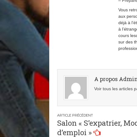
–
Prépare
Vous retr
aux perso
déjà à l’é
à l’étran
cours les
sur des th
professio
A propos Admi
Voir tous les articles
Navigation
Salon « S’expatrier, Mo
de
d’emploi »