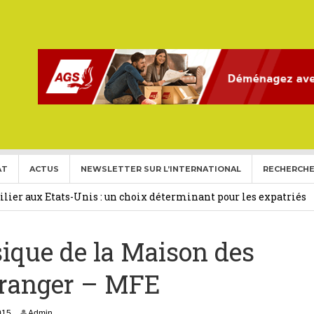
AT
ACTUS
NEWSLETTER SUR L’INTERNATIONAL
RECHERCHE
ise aux Etats Unis pour l’année 2026-2027.
27 février 2026
ier aux Etats-Unis : un choix déterminant pour les expatriés
ique de la Maison des
 Français Expatriés
30 novembre 2025
(Gold Card)
20 mai 2025
Etranger – MFE
expatriés
2 novembre 2024
2
015
Admin