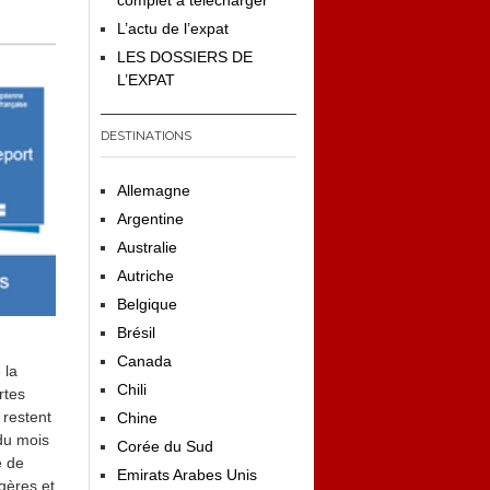
complet à télécharger
L’actu de l’expat
LES DOSSIERS DE
L’EXPAT
DESTINATIONS
Allemagne
Argentine
Australie
Autriche
Belgique
Brésil
Canada
 la
Chili
rtes
 restent
Chine
 du mois
Corée du Sud
e de
Emirats Arabes Unis
gères et