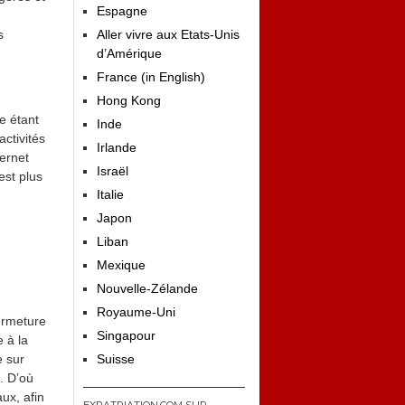
Espagne
s
Aller vivre aux Etats-Unis
d’Amérique
France (in English)
Hong Kong
e étant
Inde
activités
Irlande
ernet
Israël
est plus
Italie
Japon
Liban
Mexique
Nouvelle-Zélande
Royaume-Uni
fermeture
Singapour
 à la
e sur
Suisse
». D’où
ux, afin