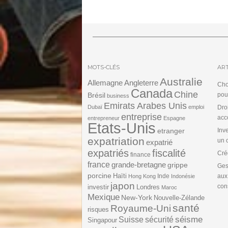
l’article
MOTS-CLÉS
ART
Australie
Angleterre
Allemagne
Cho
Canada
Chine
Brésil
pou
business
Emirats Arabes Unis
Dubaï
emploi
Dro
entreprise
acc
entrepreneur
Espagne
Etats-Unis
etranger
Inv
expatriation
un 
expatrié
expatriés
fiscalité
Cré
finance
france
grande-bretagne
grippe
Ges
porcine
Haïti
Inde
aux
Hong Kong
Indonésie
japon
cons
investir
Londres
Maroc
Mexique
New-York
Nouvelle-Zélande
santé
Royaume-Uni
risques
séisme
Suisse
sécurité
Singapour