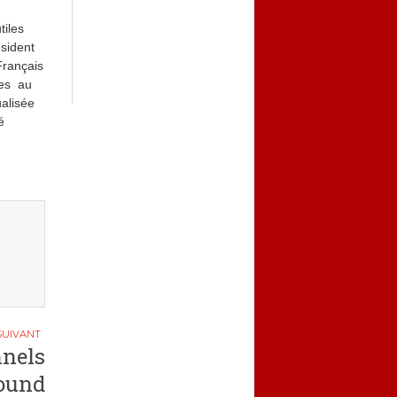
tiles
ésident
 Français
ues au
ualisée
é
nnels
round