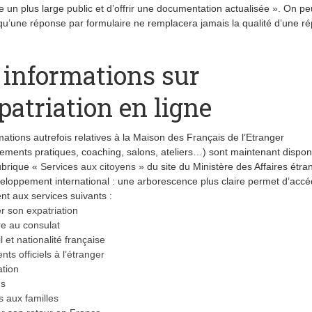
re un plus large public et d’offrir une documentation actualisée ». On pe
qu’une réponse par formulaire ne remplacera jamais la qualité d’une r
 informations sur
xpatriation en ligne
mations autrefois relatives à la Maison des Français de l’Etranger
ements pratiques, coaching, salons, ateliers…) sont maintenant dispon
ubrique «
Services aux citoyens
» du site du Ministère des Affaires étr
eloppement international : une arborescence plus claire permet d’accé
nt aux services suivants :
r son expatriation
ire au consulat
il et nationalité française
ts officiels à l’étranger
ation
ns
s aux familles