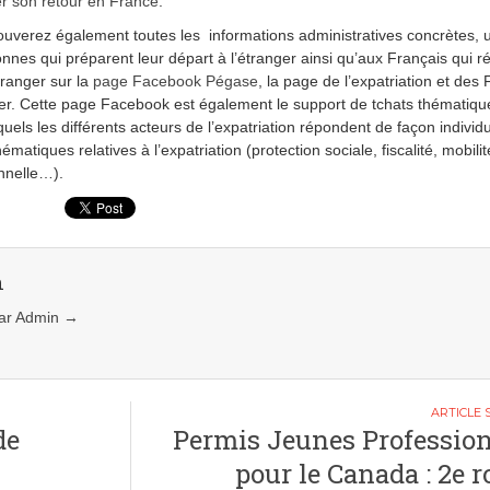
r son retour en France
.
ouverez également toutes les informations administratives concrètes, u
nnes qui préparent leur départ à l’étranger ainsi qu’aux Français qui r
tranger sur la
page Facebook Pégase
, la page de l’expatriation et des
ger. Cette page Facebook est également le support de tchats thématiq
quels les différents acteurs de l’expatriation répondent de façon individ
ématiques relatives à l’expatriation (protection sociale, fiscalité, mobilit
nnelle…).
n
 par Admin
→
de
Permis Jeunes Professio
pour le Canada : 2e 