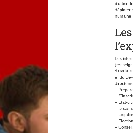
d’atteind
déplorer 
humaine.
Les
l’e
Les infor
(renseign
dans la r
et du Dév
directeme
–
Prépare
–
S’inscr
–
Etat-civ
–
Documen
–
Légalis
–
Electio
–
Conseil