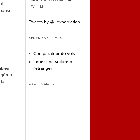
EXPATRIATION.COM SUR
ut
TWITTER
éponse
Tweets by @_expatriation_
SERVICES ET LIENS
Comparateur de vols
Louer une voiture à
ibles
l'étranger
angères
der
PARTENAIRES