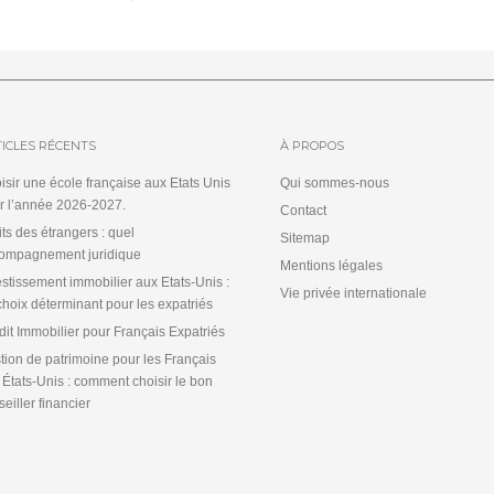
ICLES RÉCENTS
À PROPOS
isir une école française aux Etats Unis
Qui sommes-nous
r l’année 2026-2027.
Contact
its des étrangers : quel
Sitemap
ompagnement juridique
Mentions légales
estissement immobilier aux Etats-Unis :
Vie privée internationale
choix déterminant pour les expatriés
dit Immobilier pour Français Expatriés
tion de patrimoine pour les Français
 États-Unis : comment choisir le bon
eiller financier