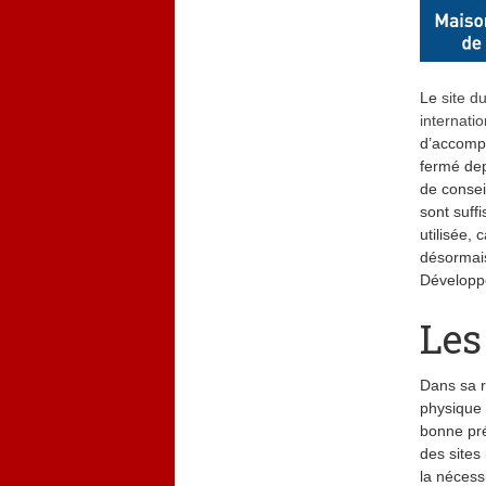
Le
site d
internatio
d’accompa
fermé depu
de consei
sont suffi
utilisée, 
désormais
Développe
Les
Dans sa r
physique
bonne pré
des sites 
la nécess