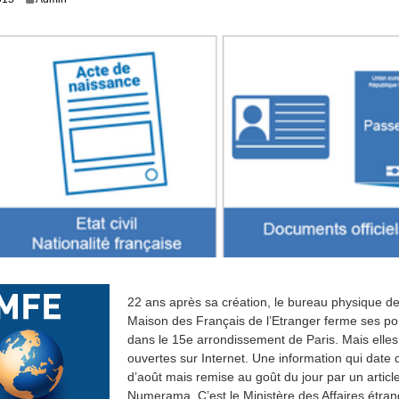
5
m
a
r
s
2
0
1
5
22 ans après sa création, le bureau physique de
Maison des Français de l’Etranger ferme ses po
dans le 15e arrondissement de Paris. Mais elles
ouvertes sur Internet. Une information qui date
d’août mais remise au goût du jour par un articl
Numerama. C’est le Ministère des Affaires étran