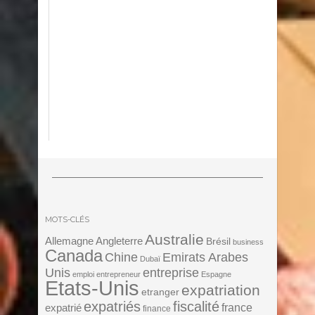
MOTS-CLÉS
Australie
Angleterre
Allemagne
Brésil
business
Canada
Chine
Emirats Arabes
Dubaï
Unis
entreprise
emploi
entrepreneur
Espagne
Etats-Unis
expatriation
etranger
expatriés
fiscalité
expatrié
france
finance