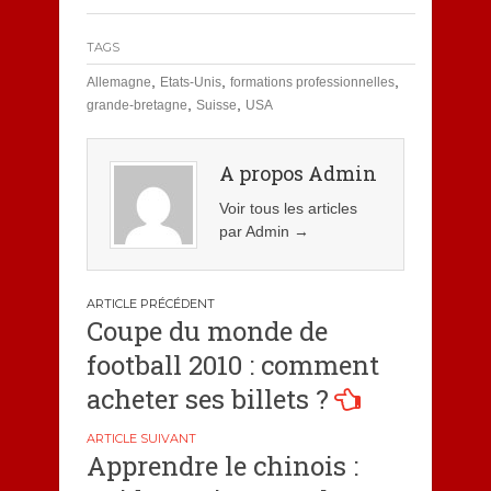
TAGS
,
,
,
Allemagne
Etats-Unis
formations professionnelles
,
,
grande-bretagne
Suisse
USA
A propos Admin
Voir tous les articles
par Admin
→
Navigation
Coupe du monde de
de
football 2010 : comment
l’article
acheter ses billets ?
Apprendre le chinois :